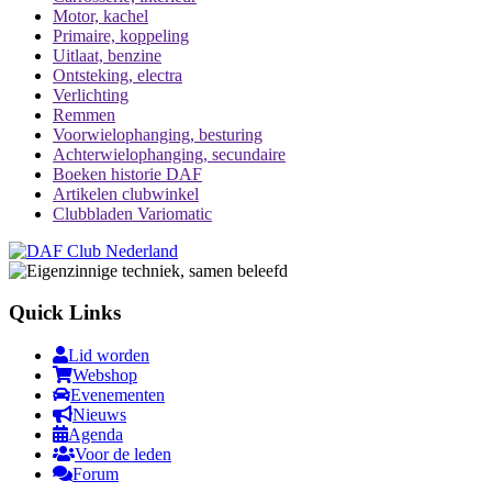
Motor, kachel
Primaire, koppeling
Uitlaat, benzine
Ontsteking, electra
Verlichting
Remmen
Voorwielophanging, besturing
Achterwielophanging, secundaire
Boeken historie DAF
Artikelen clubwinkel
Clubbladen Variomatic
Quick Links
Lid worden
Webshop
Evenementen
Nieuws
Agenda
Voor de leden
Forum