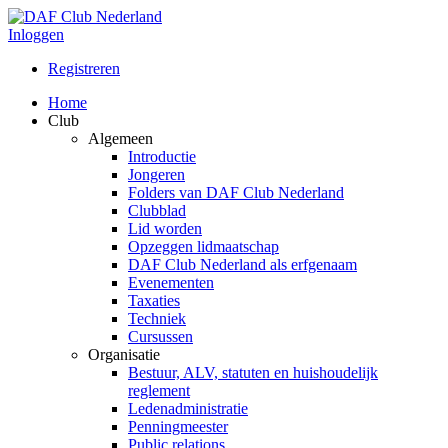
Inloggen
Registreren
Home
Club
Algemeen
Introductie
Jongeren
Folders van DAF Club Nederland
Clubblad
Lid worden
Opzeggen lidmaatschap
DAF Club Nederland als erfgenaam
Evenementen
Taxaties
Techniek
Cursussen
Organisatie
Bestuur, ALV, statuten en huishoudelijk
reglement
Ledenadministratie
Penningmeester
Public relations