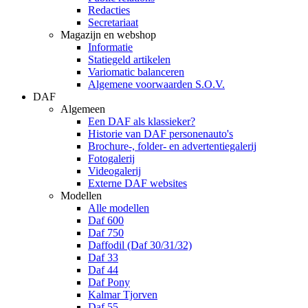
Redacties
Secretariaat
Magazijn en webshop
Informatie
Statiegeld artikelen
Variomatic balanceren
Algemene voorwaarden S.O.V.
DAF
Algemeen
Een DAF als klassieker?
Historie van DAF personenauto's
Brochure-, folder- en advertentiegalerij
Fotogalerij
Videogalerij
Externe DAF websites
Modellen
Alle modellen
Daf 600
Daf 750
Daffodil (Daf 30/31/32)
Daf 33
Daf 44
Daf Pony
Kalmar Tjorven
Daf 55