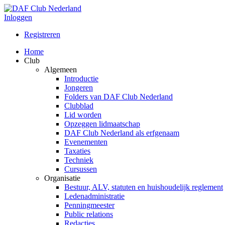
Inloggen
Registreren
Home
Club
Algemeen
Introductie
Jongeren
Folders van DAF Club Nederland
Clubblad
Lid worden
Opzeggen lidmaatschap
DAF Club Nederland als erfgenaam
Evenementen
Taxaties
Techniek
Cursussen
Organisatie
Bestuur, ALV, statuten en huishoudelijk reglement
Ledenadministratie
Penningmeester
Public relations
Redacties