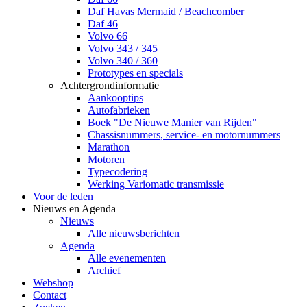
Daf Havas Mermaid / Beachcomber
Daf 46
Volvo 66
Volvo 343 / 345
Volvo 340 / 360
Prototypes en specials
Achtergrondinformatie
Aankooptips
Autofabrieken
Boek "De Nieuwe Manier van Rijden"
Chassisnummers, service- en motornummers
Marathon
Motoren
Typecodering
Werking Variomatic transmissie
Voor de leden
Nieuws en Agenda
Nieuws
Alle nieuwsberichten
Agenda
Alle evenementen
Archief
Webshop
Contact