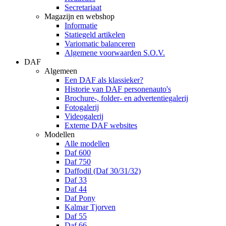
Secretariaat
Magazijn en webshop
Informatie
Statiegeld artikelen
Variomatic balanceren
Algemene voorwaarden S.O.V.
DAF
Algemeen
Een DAF als klassieker?
Historie van DAF personenauto's
Brochure-, folder- en advertentiegalerij
Fotogalerij
Videogalerij
Externe DAF websites
Modellen
Alle modellen
Daf 600
Daf 750
Daffodil (Daf 30/31/32)
Daf 33
Daf 44
Daf Pony
Kalmar Tjorven
Daf 55
Daf 66