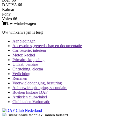
DAF 66
DAF YA 66
Kalmar
Pony
Volvo 66
Uw winkelwagen
Uw winkelwagen is leeg
Aanbiedingen
Accessoires, gereedschap en documentatie
Carrosserie, interieur
Motor, kachel
Primaire, koppeling
Uitlaat, benzine
Ontsteking, electra
Verlichting
Remmen
Voorwielophanging, besturing
Achterwielophanging, secundaire
Boeken historie DAF
Artikelen clubwinkel
Clubbladen Variomatic