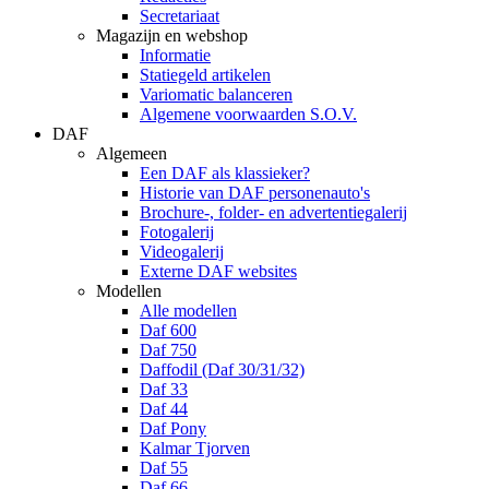
Secretariaat
Magazijn en webshop
Informatie
Statiegeld artikelen
Variomatic balanceren
Algemene voorwaarden S.O.V.
DAF
Algemeen
Een DAF als klassieker?
Historie van DAF personenauto's
Brochure-, folder- en advertentiegalerij
Fotogalerij
Videogalerij
Externe DAF websites
Modellen
Alle modellen
Daf 600
Daf 750
Daffodil (Daf 30/31/32)
Daf 33
Daf 44
Daf Pony
Kalmar Tjorven
Daf 55
Daf 66