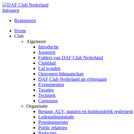
Inloggen
Registreren
Home
Club
Algemeen
Introductie
Jongeren
Folders van DAF Club Nederland
Clubblad
Lid worden
Opzeggen lidmaatschap
DAF Club Nederland als erfgenaam
Evenementen
Taxaties
Techniek
Cursussen
Organisatie
Bestuur, ALV, statuten en huishoudelijk reglement
Ledenadministratie
Penningmeester
Public relations
Redacties