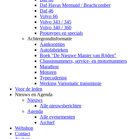
Daf Havas Mermaid / Beachcomber
Daf 46
Volvo 66
Volvo 343 / 345
Volvo 340 / 360
Prototypes en specials
Achtergrondinformatie
Aankooptips
Autofabrieken
Boek "De Nieuwe Manier van Rijden"
Chassisnummers, service- en motornummers
Marathon
Motoren
Typecodering
Werking Variomatic transmissie
Voor de leden
Nieuws en Agenda
Nieuws
Alle nieuwsberichten
Agenda
Alle evenementen
Archief
Webshop
Contact