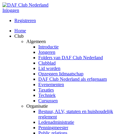
Inloggen
Registreren
Home
Club
Algemeen
Introductie
Jongeren
Folders van DAF Club Nederland
Clubblad
Lid worden
Opzeggen lidmaatschap
DAF Club Nederland als erfgenaam
Evenementen
Taxaties
Techniek
Cursussen
Organisatie
Bestuur, ALV, statuten en huishoudelijk
reglement
Ledenadministratie
Penningmeester
Public relations