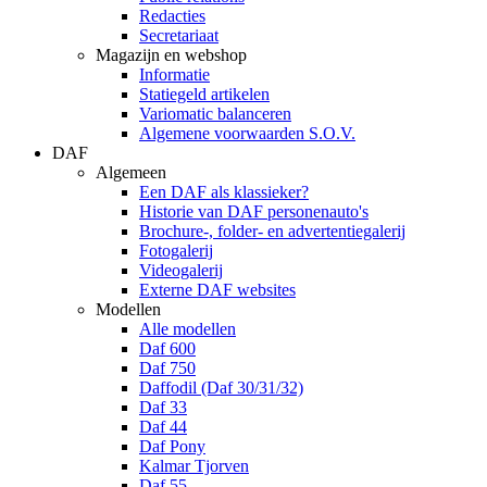
Redacties
Secretariaat
Magazijn en webshop
Informatie
Statiegeld artikelen
Variomatic balanceren
Algemene voorwaarden S.O.V.
DAF
Algemeen
Een DAF als klassieker?
Historie van DAF personenauto's
Brochure-, folder- en advertentiegalerij
Fotogalerij
Videogalerij
Externe DAF websites
Modellen
Alle modellen
Daf 600
Daf 750
Daffodil (Daf 30/31/32)
Daf 33
Daf 44
Daf Pony
Kalmar Tjorven
Daf 55