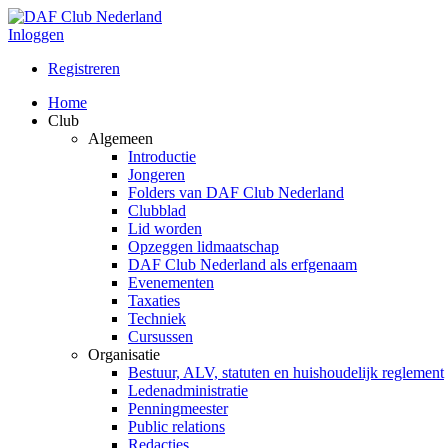
Inloggen
Registreren
Home
Club
Algemeen
Introductie
Jongeren
Folders van DAF Club Nederland
Clubblad
Lid worden
Opzeggen lidmaatschap
DAF Club Nederland als erfgenaam
Evenementen
Taxaties
Techniek
Cursussen
Organisatie
Bestuur, ALV, statuten en huishoudelijk reglement
Ledenadministratie
Penningmeester
Public relations
Redacties