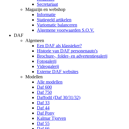
Secretariaat
Magazijn en webshop
Informatie
Statiegeld artikelen
Variomatic balanceren
Algemene voorwaarden S.O.V.
DAF
Algemeen
Een DAF als klassieker?
Historie van DAF personenauto's
Brochure-, folder- en advertentiegalerij
Fotogalerij
Videogalerij
Externe DAF websites
Modellen
Alle modellen
Daf 600
Daf 750
Daffodil (Daf 30/31/32)
Daf 33
Daf 44
Daf Pony
Kalmar Tjorven
Daf 55
Daf 66