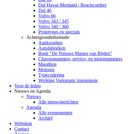
Daf Havas Mermaid / Beachcomber
Daf 46
Volvo 66
Volvo 343 / 345
Volvo 340 / 360
Prototypes en specials
Achtergrondinformatie
Aankooptips
Autofabrieken
Boek "De Nieuwe Manier van Rijden"
Chassisnummers, service- en motornummers
Marathon
Motoren
Typecodering
Werking Variomatic transmissie
Voor de leden
Nieuws en Agenda
Nieuws
Alle nieuwsberichten
Agenda
Alle evenementen
Archief
Webshop
Contact