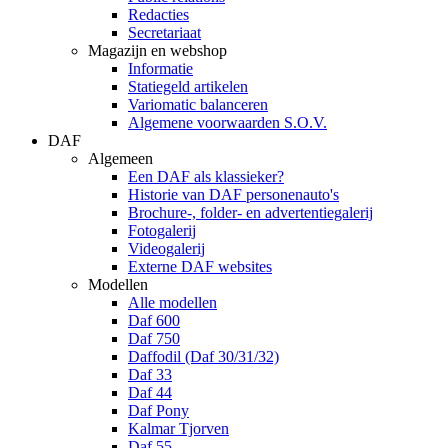
Redacties
Secretariaat
Magazijn en webshop
Informatie
Statiegeld artikelen
Variomatic balanceren
Algemene voorwaarden S.O.V.
DAF
Algemeen
Een DAF als klassieker?
Historie van DAF personenauto's
Brochure-, folder- en advertentiegalerij
Fotogalerij
Videogalerij
Externe DAF websites
Modellen
Alle modellen
Daf 600
Daf 750
Daffodil (Daf 30/31/32)
Daf 33
Daf 44
Daf Pony
Kalmar Tjorven
Daf 55