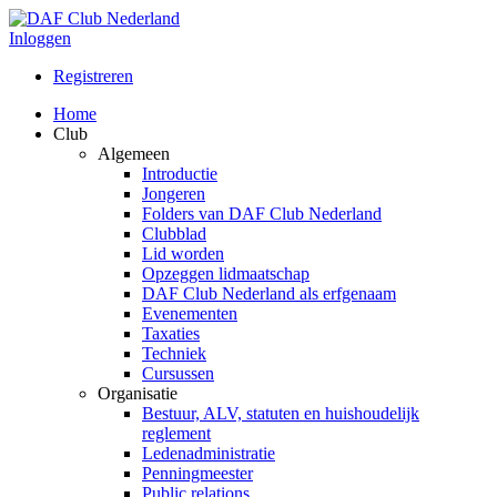
Inloggen
Registreren
Home
Club
Algemeen
Introductie
Jongeren
Folders van DAF Club Nederland
Clubblad
Lid worden
Opzeggen lidmaatschap
DAF Club Nederland als erfgenaam
Evenementen
Taxaties
Techniek
Cursussen
Organisatie
Bestuur, ALV, statuten en huishoudelijk
reglement
Ledenadministratie
Penningmeester
Public relations