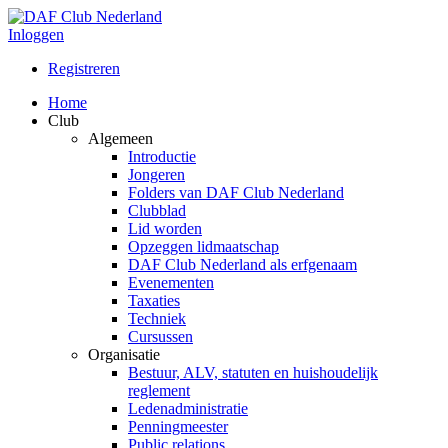
Inloggen
Registreren
Home
Club
Algemeen
Introductie
Jongeren
Folders van DAF Club Nederland
Clubblad
Lid worden
Opzeggen lidmaatschap
DAF Club Nederland als erfgenaam
Evenementen
Taxaties
Techniek
Cursussen
Organisatie
Bestuur, ALV, statuten en huishoudelijk
reglement
Ledenadministratie
Penningmeester
Public relations