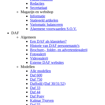
Redacties
Secretariaat
Magazijn en webshop
Informatie
Statiegeld artikelen
Variomatic balanceren
Algemene voorwaarden S.O.V.
DAF
Algemeen
Een DAF als klassieker?
Historie van DAF personenauto's
Brochure-, folder- en advertentiegalerij
Fotogalerij
Videogalerij
Externe DAF websites
Modellen
Alle modellen
Daf 600
Daf 750
Daffodil (Daf 30/31/32)
Daf 33
Daf 44
Daf Pony
Kalmar Tjorven
Daf 55