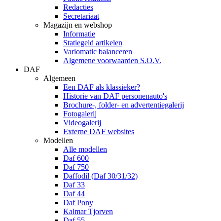
Redacties
Secretariaat
Magazijn en webshop
Informatie
Statiegeld artikelen
Variomatic balanceren
Algemene voorwaarden S.O.V.
DAF
Algemeen
Een DAF als klassieker?
Historie van DAF personenauto's
Brochure-, folder- en advertentiegalerij
Fotogalerij
Videogalerij
Externe DAF websites
Modellen
Alle modellen
Daf 600
Daf 750
Daffodil (Daf 30/31/32)
Daf 33
Daf 44
Daf Pony
Kalmar Tjorven
Daf 55