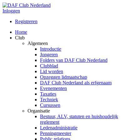
Inloggen
Registreren
Home
Club
Algemeen
Introductie
Jongeren
Folders van DAF Club Nederland
Clubblad
Lid worden
Opzeggen lidmaatschap
DAF Club Nederland als erfgenaam
Evenementen
Taxaties
Techniek
Cursussen
Organisatie
Bestuur, ALV, statuten en huishoudelijk
reglement
Ledenadministratie
Penningmeester
Public relations