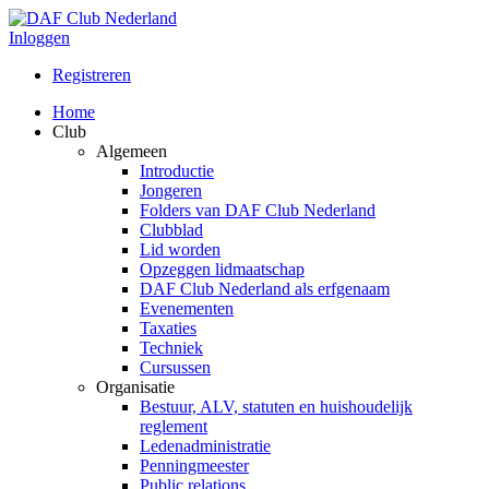
Inloggen
Registreren
Home
Club
Algemeen
Introductie
Jongeren
Folders van DAF Club Nederland
Clubblad
Lid worden
Opzeggen lidmaatschap
DAF Club Nederland als erfgenaam
Evenementen
Taxaties
Techniek
Cursussen
Organisatie
Bestuur, ALV, statuten en huishoudelijk
reglement
Ledenadministratie
Penningmeester
Public relations