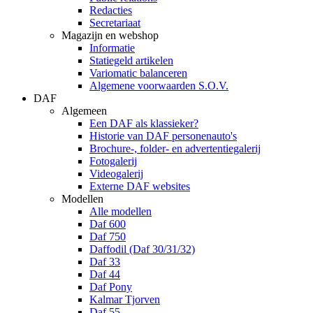
Redacties
Secretariaat
Magazijn en webshop
Informatie
Statiegeld artikelen
Variomatic balanceren
Algemene voorwaarden S.O.V.
DAF
Algemeen
Een DAF als klassieker?
Historie van DAF personenauto's
Brochure-, folder- en advertentiegalerij
Fotogalerij
Videogalerij
Externe DAF websites
Modellen
Alle modellen
Daf 600
Daf 750
Daffodil (Daf 30/31/32)
Daf 33
Daf 44
Daf Pony
Kalmar Tjorven
Daf 55