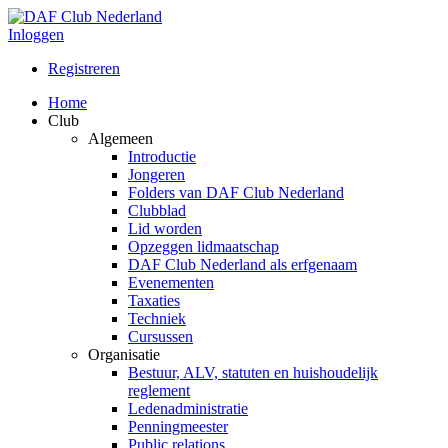
Inloggen
Registreren
Home
Club
Algemeen
Introductie
Jongeren
Folders van DAF Club Nederland
Clubblad
Lid worden
Opzeggen lidmaatschap
DAF Club Nederland als erfgenaam
Evenementen
Taxaties
Techniek
Cursussen
Organisatie
Bestuur, ALV, statuten en huishoudelijk
reglement
Ledenadministratie
Penningmeester
Public relations