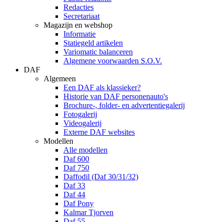
Redacties
Secretariaat
Magazijn en webshop
Informatie
Statiegeld artikelen
Variomatic balanceren
Algemene voorwaarden S.O.V.
DAF
Algemeen
Een DAF als klassieker?
Historie van DAF personenauto's
Brochure-, folder- en advertentiegalerij
Fotogalerij
Videogalerij
Externe DAF websites
Modellen
Alle modellen
Daf 600
Daf 750
Daffodil (Daf 30/31/32)
Daf 33
Daf 44
Daf Pony
Kalmar Tjorven
Daf 55