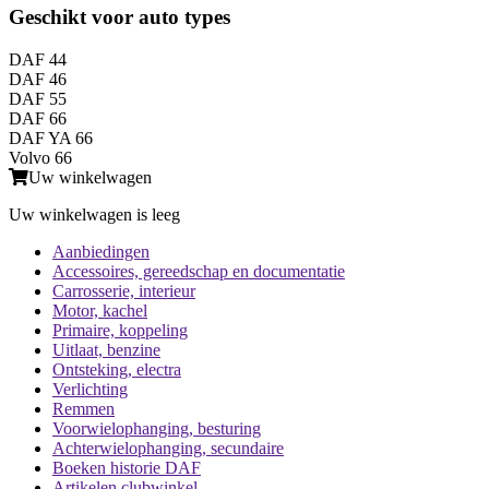
Geschikt voor auto types
DAF 44
DAF 46
DAF 55
DAF 66
DAF YA 66
Volvo 66
Uw winkelwagen
Uw winkelwagen is leeg
Aanbiedingen
Accessoires, gereedschap en documentatie
Carrosserie, interieur
Motor, kachel
Primaire, koppeling
Uitlaat, benzine
Ontsteking, electra
Verlichting
Remmen
Voorwielophanging, besturing
Achterwielophanging, secundaire
Boeken historie DAF
Artikelen clubwinkel