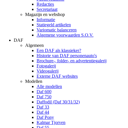
Redacties
Secretariaat
Magazijn en webshop
Informatie
Statiegeld artikelen
Variomatic balanceren
Algemene voorwaarden S.O.V.
DAF
Algemeen
Een DAF als klassieker?
Historie van DAF personenauto's
Brochure-, folder- en advertentiegalerij
Fotogalerij
Videogalerij
Externe DAF websites
Modellen
Alle modellen
Daf 600
Daf 750
Daffodil (Daf 30/31/32)
Daf 33
Daf 44
Daf Pony
Kalmar Tjorven
Daf 55