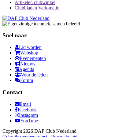
Artikelen clubwinkel
Clubbladen Variomatic
Snel naar
Lid worden
Webshop
Evenementen
Nieuws
Agenda
Voor de leden
Forum
Contact
Email
Facebook
Instagram
YouTube
Copyright 2026 DAF Club Nederland
Gebruiksovereenkomst
-
Privacybeleid