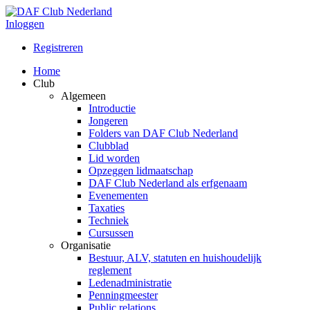
Inloggen
Registreren
Home
Club
Algemeen
Introductie
Jongeren
Folders van DAF Club Nederland
Clubblad
Lid worden
Opzeggen lidmaatschap
DAF Club Nederland als erfgenaam
Evenementen
Taxaties
Techniek
Cursussen
Organisatie
Bestuur, ALV, statuten en huishoudelijk
reglement
Ledenadministratie
Penningmeester
Public relations