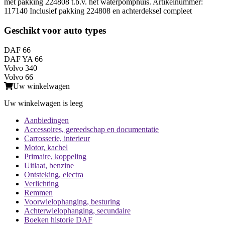
met pakking 224808 t.b.v. het waterpomphuis. Artikelnummer:
117140 Inclusief pakking 224808 en achterdeksel compleet
Geschikt voor auto types
DAF 66
DAF YA 66
Volvo 340
Volvo 66
Uw winkelwagen
Uw winkelwagen is leeg
Aanbiedingen
Accessoires, gereedschap en documentatie
Carrosserie, interieur
Motor, kachel
Primaire, koppeling
Uitlaat, benzine
Ontsteking, electra
Verlichting
Remmen
Voorwielophanging, besturing
Achterwielophanging, secundaire
Boeken historie DAF