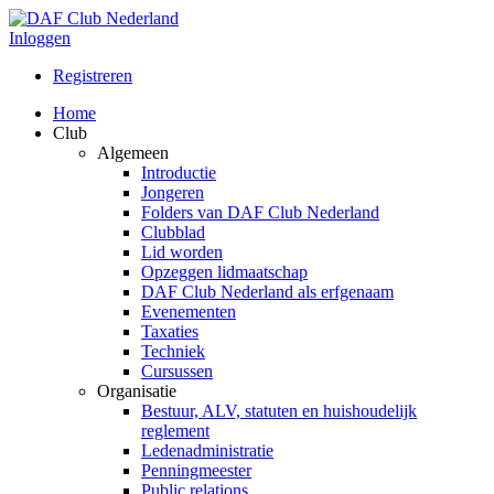
Inloggen
Registreren
Home
Club
Algemeen
Introductie
Jongeren
Folders van DAF Club Nederland
Clubblad
Lid worden
Opzeggen lidmaatschap
DAF Club Nederland als erfgenaam
Evenementen
Taxaties
Techniek
Cursussen
Organisatie
Bestuur, ALV, statuten en huishoudelijk
reglement
Ledenadministratie
Penningmeester
Public relations