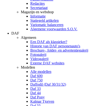
Redacties
Secretariaat
Magazijn en webshop
Informatie
Statiegeld artikelen
Variomatic balanceren
Algemene voorwaarden S.O.V.
DAF
Algemeen
Een DAF als klassieker?
Historie van DAF personenauto's
Brochure-, folder- en advertentiegalerij
Fotogalerij
Videogalerij
Externe DAF websites
Modellen
Alle modellen
Daf 600
Daf 750
Daffodil (Daf 30/31/32)
Daf 33
Daf 44
Daf Pony
Kalmar Tjorven
Daf 55