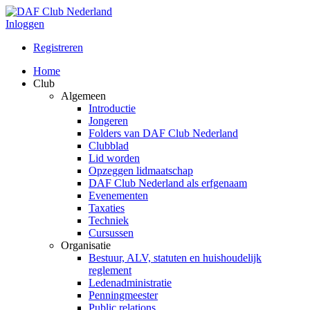
Inloggen
Registreren
Home
Club
Algemeen
Introductie
Jongeren
Folders van DAF Club Nederland
Clubblad
Lid worden
Opzeggen lidmaatschap
DAF Club Nederland als erfgenaam
Evenementen
Taxaties
Techniek
Cursussen
Organisatie
Bestuur, ALV, statuten en huishoudelijk
reglement
Ledenadministratie
Penningmeester
Public relations