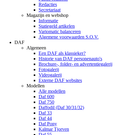
Redacties
Secretariaat
Magazijn en webshop
Informatie
Statiegeld artikelen
Variomatic balanceren
Algemene voorwaarden S.O.V.
DAF
Algemeen
Een DAF als klassieker?
Historie van DAF personenauto's
Brochure-, folder- en advertentiegalerij
Fotogalerij
Videogalerij
Externe DAF websites
Modellen
Alle modellen
Daf 600
Daf 750
Daffodil (Daf 30/31/32)
Daf 33
Daf 44
Daf Pony
Kalmar Tjorven
Daf 55