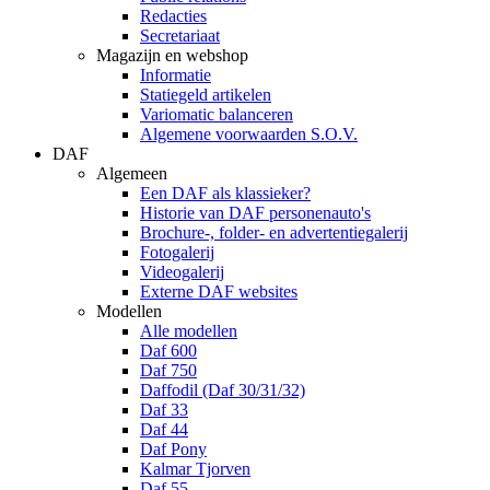
Redacties
Secretariaat
Magazijn en webshop
Informatie
Statiegeld artikelen
Variomatic balanceren
Algemene voorwaarden S.O.V.
DAF
Algemeen
Een DAF als klassieker?
Historie van DAF personenauto's
Brochure-, folder- en advertentiegalerij
Fotogalerij
Videogalerij
Externe DAF websites
Modellen
Alle modellen
Daf 600
Daf 750
Daffodil (Daf 30/31/32)
Daf 33
Daf 44
Daf Pony
Kalmar Tjorven
Daf 55