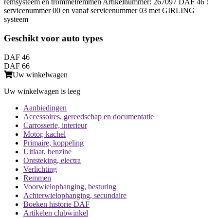
remsysteem en trommelremmen Artikelnummer: 267097 DAF 46 :
servicenummer 00 en vanaf servicenummer 03 met GIRLING
systeem
Geschikt voor auto types
DAF 46
DAF 66
Uw winkelwagen
Uw winkelwagen is leeg
Aanbiedingen
Accessoires, gereedschap en documentatie
Carrosserie, interieur
Motor, kachel
Primaire, koppeling
Uitlaat, benzine
Ontsteking, electra
Verlichting
Remmen
Voorwielophanging, besturing
Achterwielophanging, secundaire
Boeken historie DAF
Artikelen clubwinkel