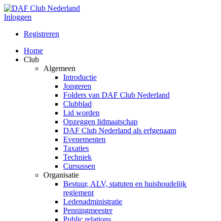
Inloggen
Registreren
Home
Club
Algemeen
Introductie
Jongeren
Folders van DAF Club Nederland
Clubblad
Lid worden
Opzeggen lidmaatschap
DAF Club Nederland als erfgenaam
Evenementen
Taxaties
Techniek
Cursussen
Organisatie
Bestuur, ALV, statuten en huishoudelijk
reglement
Ledenadministratie
Penningmeester
Public relations