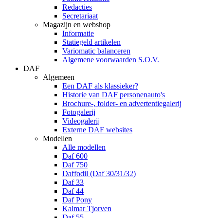
Redacties
Secretariaat
Magazijn en webshop
Informatie
Statiegeld artikelen
Variomatic balanceren
Algemene voorwaarden S.O.V.
DAF
Algemeen
Een DAF als klassieker?
Historie van DAF personenauto's
Brochure-, folder- en advertentiegalerij
Fotogalerij
Videogalerij
Externe DAF websites
Modellen
Alle modellen
Daf 600
Daf 750
Daffodil (Daf 30/31/32)
Daf 33
Daf 44
Daf Pony
Kalmar Tjorven
Daf 55