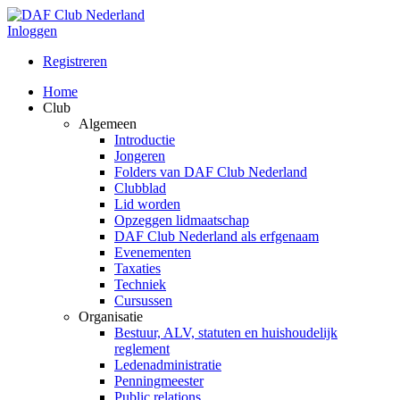
Inloggen
Registreren
Home
Club
Algemeen
Introductie
Jongeren
Folders van DAF Club Nederland
Clubblad
Lid worden
Opzeggen lidmaatschap
DAF Club Nederland als erfgenaam
Evenementen
Taxaties
Techniek
Cursussen
Organisatie
Bestuur, ALV, statuten en huishoudelijk
reglement
Ledenadministratie
Penningmeester
Public relations