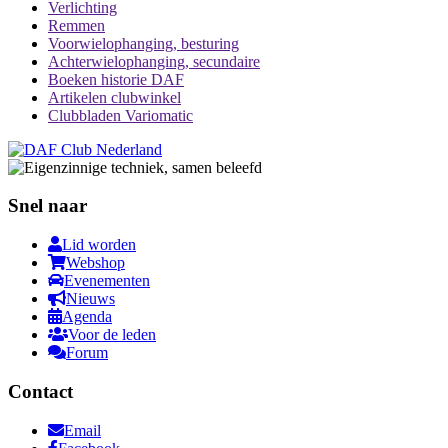
Verlichting
Remmen
Voorwielophanging, besturing
Achterwielophanging, secundaire
Boeken historie DAF
Artikelen clubwinkel
Clubbladen Variomatic
Snel naar
Lid worden
Webshop
Evenementen
Nieuws
Agenda
Voor de leden
Forum
Contact
Email