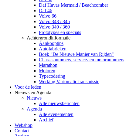
Daf Havas Mermaid / Beachcomber
Daf 46
Volvo 66
Volvo 343 / 345
Volvo 340 / 360
Prototypes en specials
Achtergrondinformatie
Aankooptips
Autofabrieken
Boek "De Nieuwe Manier van Rijden"
Chassisnummers, service- en motornummers
Marathon
Motoren
Typecodering
Werking Variomatic transmissie
Voor de leden
Nieuws en Agenda
Nieuws
Alle nieuwsberichten
Agenda
Alle evenementen
Archief
Webshop
Contact