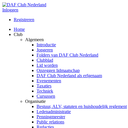
Inloggen
Registreren
Home
Club
Algemeen
Introductie
Jongeren
Folders van DAF Club Nederland
Clubblad
Lid worden
Opzeggen lidmaatschap
DAF Club Nederland als erfgenaam
Evenementen
Taxaties
Techniek
Cursussen
Organisatie
Bestuur, ALV, statuten en huishoudelijk reglement
Ledenadministratie
Penningmeester
Public relations
Redacties