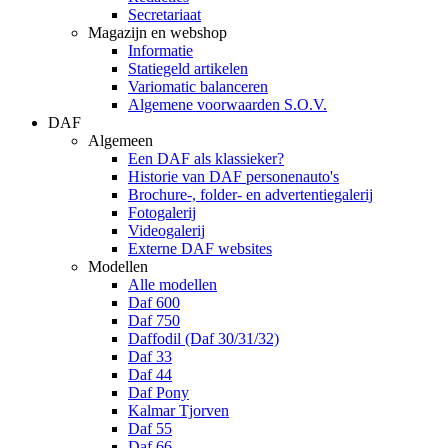
Secretariaat
Magazijn en webshop
Informatie
Statiegeld artikelen
Variomatic balanceren
Algemene voorwaarden S.O.V.
DAF
Algemeen
Een DAF als klassieker?
Historie van DAF personenauto's
Brochure-, folder- en advertentiegalerij
Fotogalerij
Videogalerij
Externe DAF websites
Modellen
Alle modellen
Daf 600
Daf 750
Daffodil (Daf 30/31/32)
Daf 33
Daf 44
Daf Pony
Kalmar Tjorven
Daf 55
Daf 66