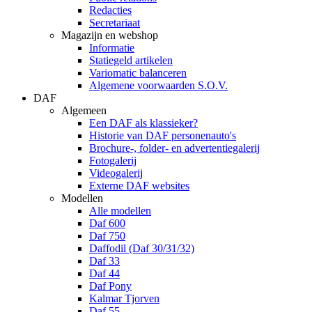
Redacties
Secretariaat
Magazijn en webshop
Informatie
Statiegeld artikelen
Variomatic balanceren
Algemene voorwaarden S.O.V.
DAF
Algemeen
Een DAF als klassieker?
Historie van DAF personenauto's
Brochure-, folder- en advertentiegalerij
Fotogalerij
Videogalerij
Externe DAF websites
Modellen
Alle modellen
Daf 600
Daf 750
Daffodil (Daf 30/31/32)
Daf 33
Daf 44
Daf Pony
Kalmar Tjorven
Daf 55