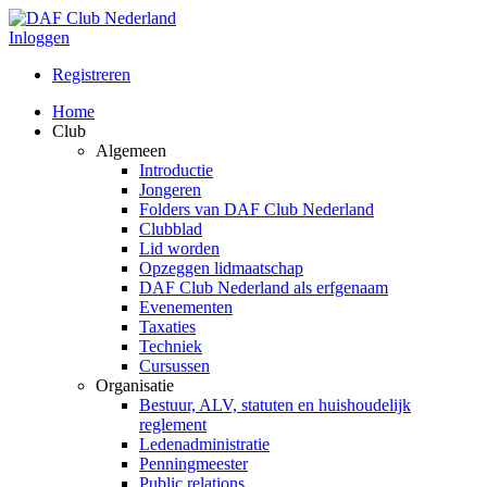
Inloggen
Registreren
Home
Club
Algemeen
Introductie
Jongeren
Folders van DAF Club Nederland
Clubblad
Lid worden
Opzeggen lidmaatschap
DAF Club Nederland als erfgenaam
Evenementen
Taxaties
Techniek
Cursussen
Organisatie
Bestuur, ALV, statuten en huishoudelijk
reglement
Ledenadministratie
Penningmeester
Public relations