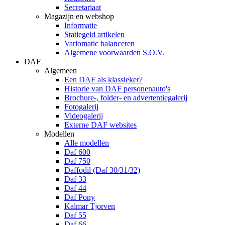
Secretariaat
Magazijn en webshop
Informatie
Statiegeld artikelen
Variomatic balanceren
Algemene voorwaarden S.O.V.
DAF
Algemeen
Een DAF als klassieker?
Historie van DAF personenauto's
Brochure-, folder- en advertentiegalerij
Fotogalerij
Videogalerij
Externe DAF websites
Modellen
Alle modellen
Daf 600
Daf 750
Daffodil (Daf 30/31/32)
Daf 33
Daf 44
Daf Pony
Kalmar Tjorven
Daf 55
Daf 66