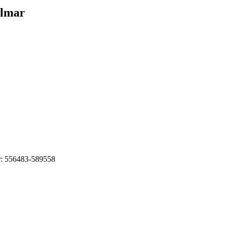
almar
r: 556483-589558