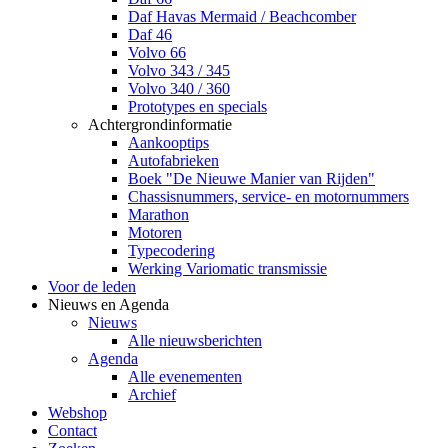
Daf Havas Mermaid / Beachcomber
Daf 46
Volvo 66
Volvo 343 / 345
Volvo 340 / 360
Prototypes en specials
Achtergrondinformatie
Aankooptips
Autofabrieken
Boek "De Nieuwe Manier van Rijden"
Chassisnummers, service- en motornummers
Marathon
Motoren
Typecodering
Werking Variomatic transmissie
Voor de leden
Nieuws en Agenda
Nieuws
Alle nieuwsberichten
Agenda
Alle evenementen
Archief
Webshop
Contact