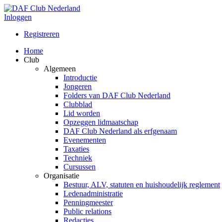
Inloggen
Registreren
Home
Club
Algemeen
Introductie
Jongeren
Folders van DAF Club Nederland
Clubblad
Lid worden
Opzeggen lidmaatschap
DAF Club Nederland als erfgenaam
Evenementen
Taxaties
Techniek
Cursussen
Organisatie
Bestuur, ALV, statuten en huishoudelijk reglement
Ledenadministratie
Penningmeester
Public relations
Redacties