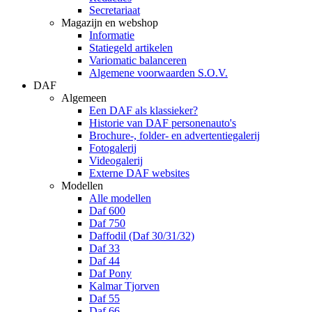
Secretariaat
Magazijn en webshop
Informatie
Statiegeld artikelen
Variomatic balanceren
Algemene voorwaarden S.O.V.
DAF
Algemeen
Een DAF als klassieker?
Historie van DAF personenauto's
Brochure-, folder- en advertentiegalerij
Fotogalerij
Videogalerij
Externe DAF websites
Modellen
Alle modellen
Daf 600
Daf 750
Daffodil (Daf 30/31/32)
Daf 33
Daf 44
Daf Pony
Kalmar Tjorven
Daf 55
Daf 66