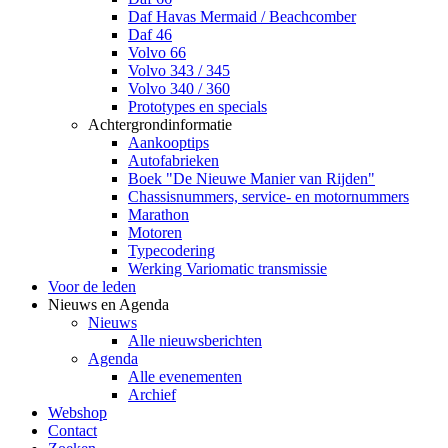
Daf Havas Mermaid / Beachcomber
Daf 46
Volvo 66
Volvo 343 / 345
Volvo 340 / 360
Prototypes en specials
Achtergrondinformatie
Aankooptips
Autofabrieken
Boek "De Nieuwe Manier van Rijden"
Chassisnummers, service- en motornummers
Marathon
Motoren
Typecodering
Werking Variomatic transmissie
Voor de leden
Nieuws en Agenda
Nieuws
Alle nieuwsberichten
Agenda
Alle evenementen
Archief
Webshop
Contact