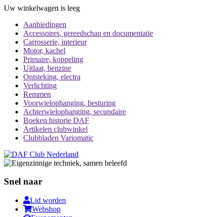
Uw winkelwagen is leeg
Aanbiedingen
Accessoires, gereedschap en documentatie
Carrosserie, interieur
Motor, kachel
Primaire, koppeling
Uitlaat, benzine
Ontsteking, electra
Verlichting
Remmen
Voorwielophanging, besturing
Achterwielophanging, secundaire
Boeken historie DAF
Artikelen clubwinkel
Clubbladen Variomatic
Snel naar
Lid worden
Webshop