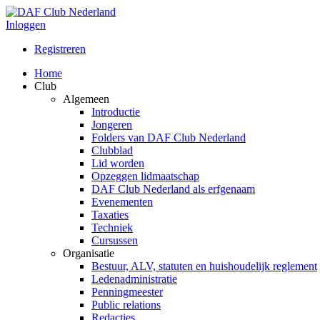
Inloggen
Registreren
Home
Club
Algemeen
Introductie
Jongeren
Folders van DAF Club Nederland
Clubblad
Lid worden
Opzeggen lidmaatschap
DAF Club Nederland als erfgenaam
Evenementen
Taxaties
Techniek
Cursussen
Organisatie
Bestuur, ALV, statuten en huishoudelijk reglement
Ledenadministratie
Penningmeester
Public relations
Redacties