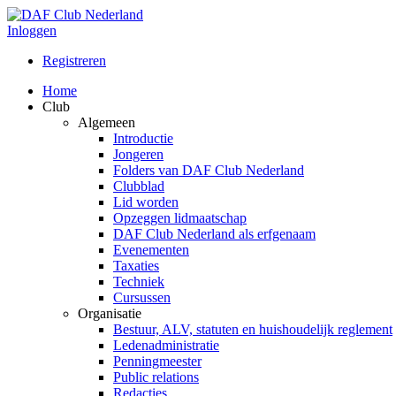
Inloggen
Registreren
Home
Club
Algemeen
Introductie
Jongeren
Folders van DAF Club Nederland
Clubblad
Lid worden
Opzeggen lidmaatschap
DAF Club Nederland als erfgenaam
Evenementen
Taxaties
Techniek
Cursussen
Organisatie
Bestuur, ALV, statuten en huishoudelijk reglement
Ledenadministratie
Penningmeester
Public relations
Redacties