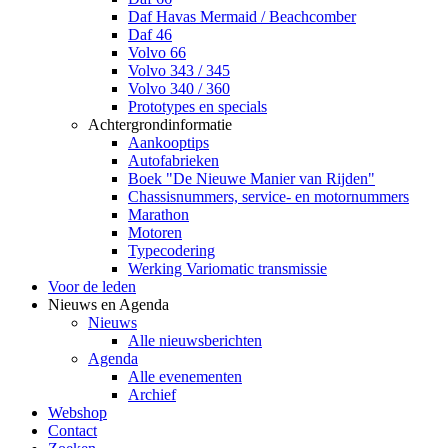
Daf Havas Mermaid / Beachcomber
Daf 46
Volvo 66
Volvo 343 / 345
Volvo 340 / 360
Prototypes en specials
Achtergrondinformatie
Aankooptips
Autofabrieken
Boek "De Nieuwe Manier van Rijden"
Chassisnummers, service- en motornummers
Marathon
Motoren
Typecodering
Werking Variomatic transmissie
Voor de leden
Nieuws en Agenda
Nieuws
Alle nieuwsberichten
Agenda
Alle evenementen
Archief
Webshop
Contact