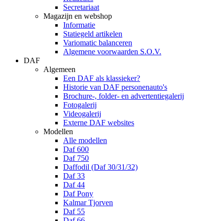
Secretariaat
Magazijn en webshop
Informatie
Statiegeld artikelen
Variomatic balanceren
Algemene voorwaarden S.O.V.
DAF
Algemeen
Een DAF als klassieker?
Historie van DAF personenauto's
Brochure-, folder- en advertentiegalerij
Fotogalerij
Videogalerij
Externe DAF websites
Modellen
Alle modellen
Daf 600
Daf 750
Daffodil (Daf 30/31/32)
Daf 33
Daf 44
Daf Pony
Kalmar Tjorven
Daf 55
Daf 66