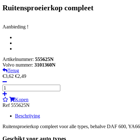
Ruitensproeierkop compleet
Aanbieding !
Artikelnummer:
555625N
Volvo nummer:
3101360N
Terug
€3,62
€2,49
Kopen
Ref 555625N
Beschrijving
Ruitensproeierkop compleet voor alle types, behalve DAF 600, YA6
Geschikt voor auto types