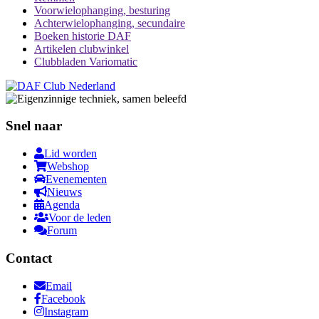
Voorwielophanging, besturing
Achterwielophanging, secundaire
Boeken historie DAF
Artikelen clubwinkel
Clubbladen Variomatic
Snel naar
Lid worden
Webshop
Evenementen
Nieuws
Agenda
Voor de leden
Forum
Contact
Email
Facebook
Instagram