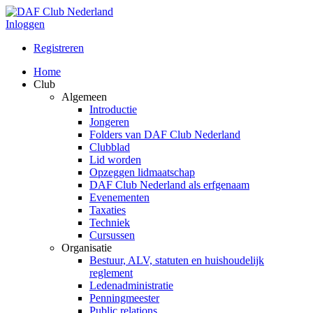
Inloggen
Registreren
Home
Club
Algemeen
Introductie
Jongeren
Folders van DAF Club Nederland
Clubblad
Lid worden
Opzeggen lidmaatschap
DAF Club Nederland als erfgenaam
Evenementen
Taxaties
Techniek
Cursussen
Organisatie
Bestuur, ALV, statuten en huishoudelijk
reglement
Ledenadministratie
Penningmeester
Public relations