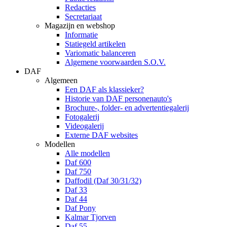
Redacties
Secretariaat
Magazijn en webshop
Informatie
Statiegeld artikelen
Variomatic balanceren
Algemene voorwaarden S.O.V.
DAF
Algemeen
Een DAF als klassieker?
Historie van DAF personenauto's
Brochure-, folder- en advertentiegalerij
Fotogalerij
Videogalerij
Externe DAF websites
Modellen
Alle modellen
Daf 600
Daf 750
Daffodil (Daf 30/31/32)
Daf 33
Daf 44
Daf Pony
Kalmar Tjorven
Daf 55