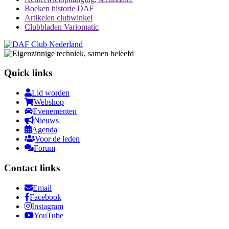
Boeken historie DAF
Artikelen clubwinkel
Clubbladen Variomatic
Quick links
Lid worden
Webshop
Evenementen
Nieuws
Agenda
Voor de leden
Forum
Contact links
Email
Facebook
Instagram
YouTube