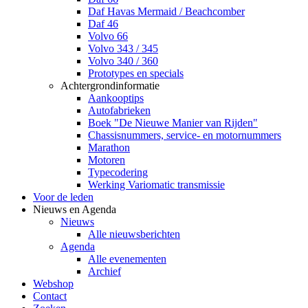
Daf Havas Mermaid / Beachcomber
Daf 46
Volvo 66
Volvo 343 / 345
Volvo 340 / 360
Prototypes en specials
Achtergrondinformatie
Aankooptips
Autofabrieken
Boek "De Nieuwe Manier van Rijden"
Chassisnummers, service- en motornummers
Marathon
Motoren
Typecodering
Werking Variomatic transmissie
Voor de leden
Nieuws en Agenda
Nieuws
Alle nieuwsberichten
Agenda
Alle evenementen
Archief
Webshop
Contact