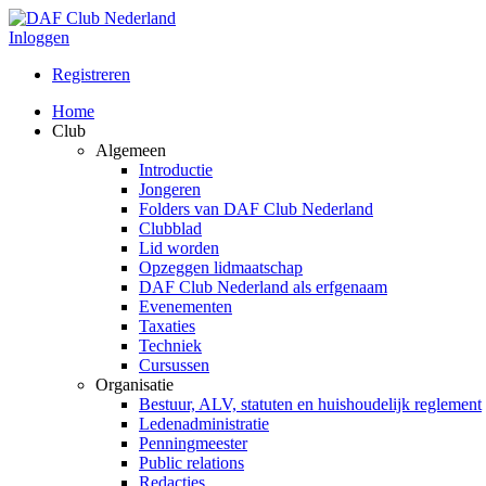
Inloggen
Registreren
Home
Club
Algemeen
Introductie
Jongeren
Folders van DAF Club Nederland
Clubblad
Lid worden
Opzeggen lidmaatschap
DAF Club Nederland als erfgenaam
Evenementen
Taxaties
Techniek
Cursussen
Organisatie
Bestuur, ALV, statuten en huishoudelijk reglement
Ledenadministratie
Penningmeester
Public relations
Redacties