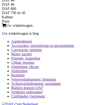
DAF 44
DAF 46
DAF 600
DAF 750 en 30
Kalmar
Pony
Uw winkelwagen
Uw winkelwagen is leeg
Aanbiedingen
Accessoires, gereedschap en documentatie
Carrosserie, interieur
Motor, kachel
Primaire, koppeling
Uitlaat, benzine
Ontsteking, electra
Verlichting
Remmen
Voorwielophanging, besturing
Achterwielophanging, secundaire
Boeken historie DAF
Artikelen clubwinkel
Clubbladen Variomatic