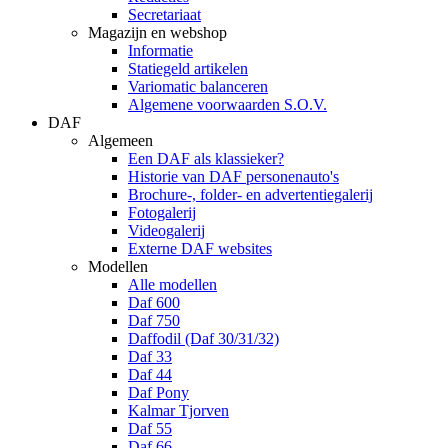
Secretariaat
Magazijn en webshop
Informatie
Statiegeld artikelen
Variomatic balanceren
Algemene voorwaarden S.O.V.
DAF
Algemeen
Een DAF als klassieker?
Historie van DAF personenauto's
Brochure-, folder- en advertentiegalerij
Fotogalerij
Videogalerij
Externe DAF websites
Modellen
Alle modellen
Daf 600
Daf 750
Daffodil (Daf 30/31/32)
Daf 33
Daf 44
Daf Pony
Kalmar Tjorven
Daf 55
Daf 66