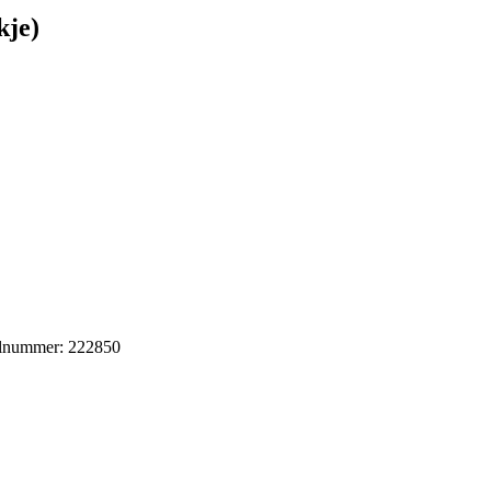
kje)
kelnummer: 222850