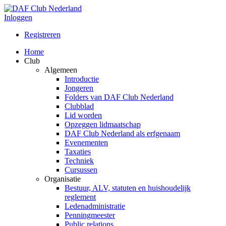
Inloggen
Registreren
Home
Club
Algemeen
Introductie
Jongeren
Folders van DAF Club Nederland
Clubblad
Lid worden
Opzeggen lidmaatschap
DAF Club Nederland als erfgenaam
Evenementen
Taxaties
Techniek
Cursussen
Organisatie
Bestuur, ALV, statuten en huishoudelijk
reglement
Ledenadministratie
Penningmeester
Public relations