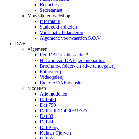
Redacties
Secretariaat
Magazijn en webshop
Informatie
Statiegeld artikelen
Variomatic balanceren
Algemene voorwaarden S.O.V.
DAF
Algemeen
Een DAF als klassieker?
Historie van DAF personenauto's
Brochure-, folder- en advertentiegalerij
Fotogalerij
Videogalerij
Externe DAF websites
Modellen
Alle modellen
Daf 600
Daf 750
Daffodil (Daf 30/31/32)
Daf 33
Daf 44
Daf Pony
Kalmar Tjorven
Daf 55