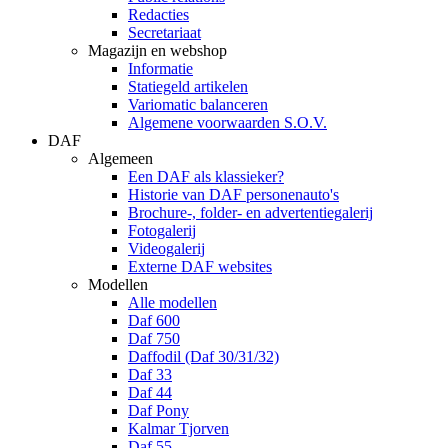
Redacties
Secretariaat
Magazijn en webshop
Informatie
Statiegeld artikelen
Variomatic balanceren
Algemene voorwaarden S.O.V.
DAF
Algemeen
Een DAF als klassieker?
Historie van DAF personenauto's
Brochure-, folder- en advertentiegalerij
Fotogalerij
Videogalerij
Externe DAF websites
Modellen
Alle modellen
Daf 600
Daf 750
Daffodil (Daf 30/31/32)
Daf 33
Daf 44
Daf Pony
Kalmar Tjorven
Daf 55