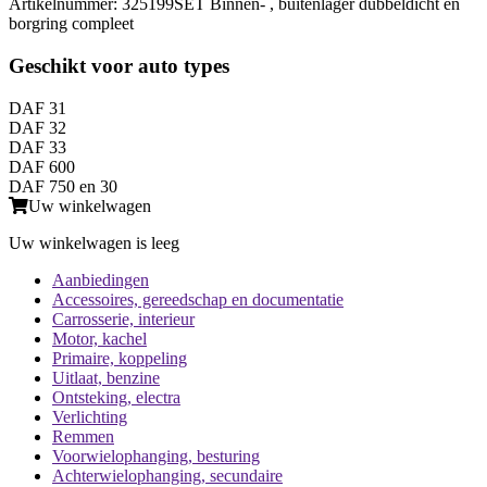
Artikelnummer: 325199SET Binnen- , buitenlager dubbeldicht en
borgring compleet
Geschikt voor auto types
DAF 31
DAF 32
DAF 33
DAF 600
DAF 750 en 30
Uw winkelwagen
Uw winkelwagen is leeg
Aanbiedingen
Accessoires, gereedschap en documentatie
Carrosserie, interieur
Motor, kachel
Primaire, koppeling
Uitlaat, benzine
Ontsteking, electra
Verlichting
Remmen
Voorwielophanging, besturing
Achterwielophanging, secundaire