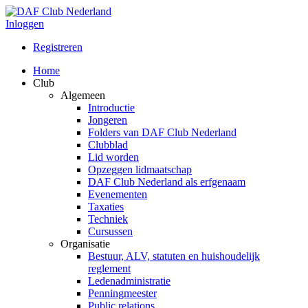
Inloggen
Registreren
Home
Club
Algemeen
Introductie
Jongeren
Folders van DAF Club Nederland
Clubblad
Lid worden
Opzeggen lidmaatschap
DAF Club Nederland als erfgenaam
Evenementen
Taxaties
Techniek
Cursussen
Organisatie
Bestuur, ALV, statuten en huishoudelijk
reglement
Ledenadministratie
Penningmeester
Public relations