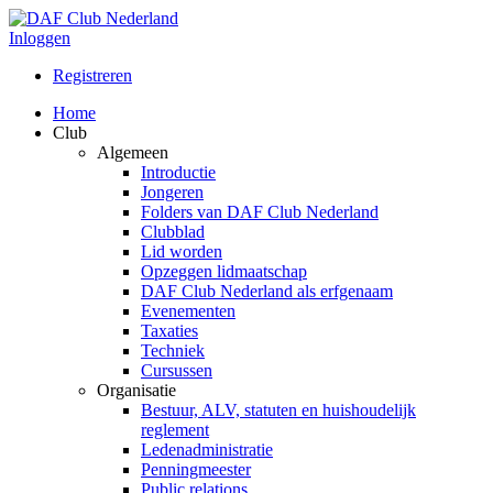
Inloggen
Registreren
Home
Club
Algemeen
Introductie
Jongeren
Folders van DAF Club Nederland
Clubblad
Lid worden
Opzeggen lidmaatschap
DAF Club Nederland als erfgenaam
Evenementen
Taxaties
Techniek
Cursussen
Organisatie
Bestuur, ALV, statuten en huishoudelijk
reglement
Ledenadministratie
Penningmeester
Public relations