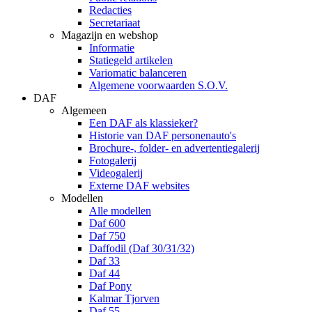
Redacties
Secretariaat
Magazijn en webshop
Informatie
Statiegeld artikelen
Variomatic balanceren
Algemene voorwaarden S.O.V.
DAF
Algemeen
Een DAF als klassieker?
Historie van DAF personenauto's
Brochure-, folder- en advertentiegalerij
Fotogalerij
Videogalerij
Externe DAF websites
Modellen
Alle modellen
Daf 600
Daf 750
Daffodil (Daf 30/31/32)
Daf 33
Daf 44
Daf Pony
Kalmar Tjorven
Daf 55