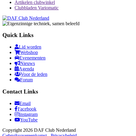
Artikelen clubwinkel
Clubbladen Variomatic
Quick Links
Lid worden
Webshop
Evenementen
Nieuws
Agenda
Voor de leden
Forum
Contact Links
Email
Facebook
Instagram
YouTube
Copyright 2026 DAF Club Nederland
Gebruiksovereenkomst
-
Privacybeleid