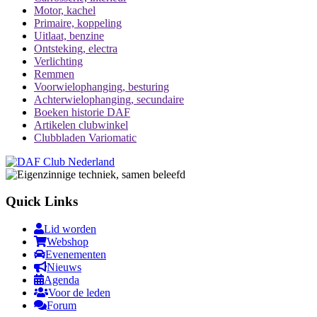
Motor, kachel
Primaire, koppeling
Uitlaat, benzine
Ontsteking, electra
Verlichting
Remmen
Voorwielophanging, besturing
Achterwielophanging, secundaire
Boeken historie DAF
Artikelen clubwinkel
Clubbladen Variomatic
Quick Links
Lid worden
Webshop
Evenementen
Nieuws
Agenda
Voor de leden
Forum