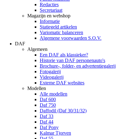
Redacties
Secretariaat
Magazijn en webshop
Informatie
Statiegeld artikelen
Variomatic balanceren
Algemene voorwaarden S.O.V.
DAF
Algemeen
Een DAF als klassieker?
Historie van DAF personenauto's
Brochure-, folder- en advertentiegalerij
Fotogalerij
Videogalerij
Externe DAF websites
Modellen
Alle modellen
Daf 600
Daf 750
Daffodil (Daf 30/31/32)
Daf 33
Daf 44
Daf Pony
Kalmar Tjorven
Daf 55