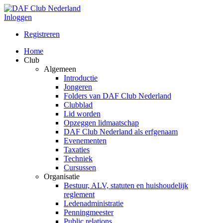
Inloggen
Registreren
Home
Club
Algemeen
Introductie
Jongeren
Folders van DAF Club Nederland
Clubblad
Lid worden
Opzeggen lidmaatschap
DAF Club Nederland als erfgenaam
Evenementen
Taxaties
Techniek
Cursussen
Organisatie
Bestuur, ALV, statuten en huishoudelijk
reglement
Ledenadministratie
Penningmeester
Public relations