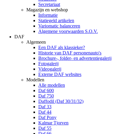
Secretariaat
Magazijn en webshop
Informatie
Statiegeld artikelen
Variomatic balanceren
Algemene voorwaarden S.O.V.
DAF
Algemeen
Een DAF als klassieker?
Historie van DAF personenauto's
Brochure-, folder- en advertentiegalerij
Fotogalerij
Videogalerij
Externe DAF websites
Modellen
Alle modellen
Daf 600
Daf 750
Daffodil (Daf 30/31/32)
Daf 33
Daf 44
Daf Pony
Kalmar Tjorven
Daf 55
Daf 66