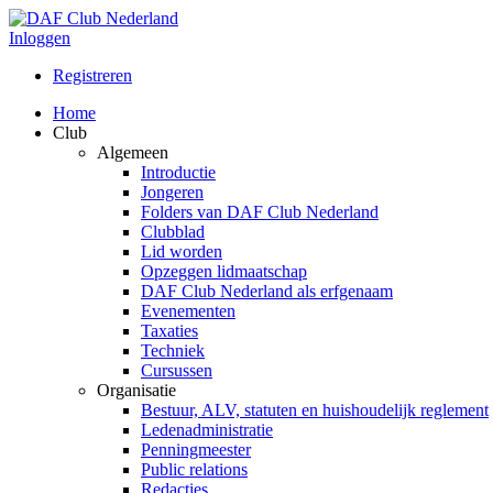
Inloggen
Registreren
Home
Club
Algemeen
Introductie
Jongeren
Folders van DAF Club Nederland
Clubblad
Lid worden
Opzeggen lidmaatschap
DAF Club Nederland als erfgenaam
Evenementen
Taxaties
Techniek
Cursussen
Organisatie
Bestuur, ALV, statuten en huishoudelijk reglement
Ledenadministratie
Penningmeester
Public relations
Redacties