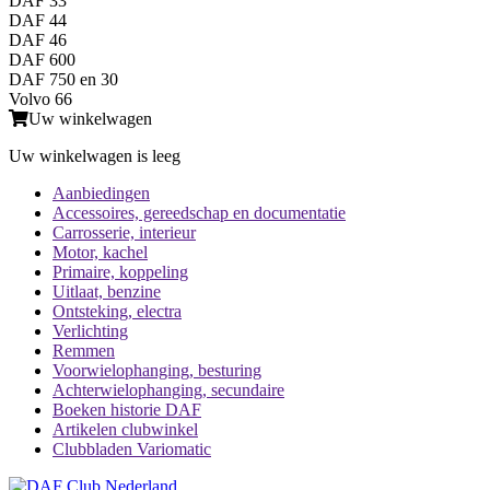
DAF 33
DAF 44
DAF 46
DAF 600
DAF 750 en 30
Volvo 66
Uw winkelwagen
Uw winkelwagen is leeg
Aanbiedingen
Accessoires, gereedschap en documentatie
Carrosserie, interieur
Motor, kachel
Primaire, koppeling
Uitlaat, benzine
Ontsteking, electra
Verlichting
Remmen
Voorwielophanging, besturing
Achterwielophanging, secundaire
Boeken historie DAF
Artikelen clubwinkel
Clubbladen Variomatic