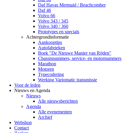
Daf Havas Mermaid / Beachcomber
Daf 46
Volvo 66
Volvo 343 / 345
Volvo 340 / 360
Prototypes en specials
Achtergrondinformatie
Aankooptips
Autofabrieken
Boek "De Nieuwe Manier van Rijden"
Chassisnummers, service- en motornummers
Marathon
Motoren
Typecodering
Werking Variomatic transmissie
Voor de leden
Nieuws en Agenda
Nieuws
Alle nieuwsberichten
Agenda
Alle evenementen
Archief
Webshop
Contact