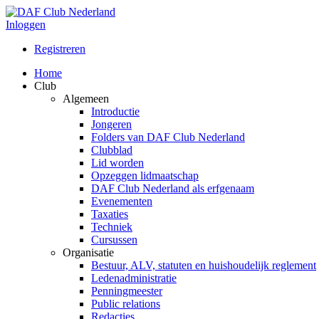
Inloggen
Registreren
Home
Club
Algemeen
Introductie
Jongeren
Folders van DAF Club Nederland
Clubblad
Lid worden
Opzeggen lidmaatschap
DAF Club Nederland als erfgenaam
Evenementen
Taxaties
Techniek
Cursussen
Organisatie
Bestuur, ALV, statuten en huishoudelijk reglement
Ledenadministratie
Penningmeester
Public relations
Redacties