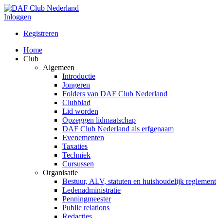
Inloggen
Registreren
Home
Club
Algemeen
Introductie
Jongeren
Folders van DAF Club Nederland
Clubblad
Lid worden
Opzeggen lidmaatschap
DAF Club Nederland als erfgenaam
Evenementen
Taxaties
Techniek
Cursussen
Organisatie
Bestuur, ALV, statuten en huishoudelijk reglement
Ledenadministratie
Penningmeester
Public relations
Redacties