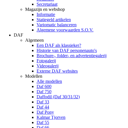
Secretariaat
Magazijn en webshop
Informatie
Statiegeld artikelen
Variomatic balanceren
Algemene voorwaarden S.O.V.
DAF
Algemeen
Een DAF als klassieker?
Historie van DAF personenauto's
Brochure-, folder- en advertentiegalerij
Fotogalerij
Videogalerij
Externe DAF websites
Modellen
Alle modellen
Daf 600
Daf 750
Daffodil (Daf 30/31/32)
Daf 33
Daf 44
Daf Pony
Kalmar Tjorven
Daf 55
Daf 66