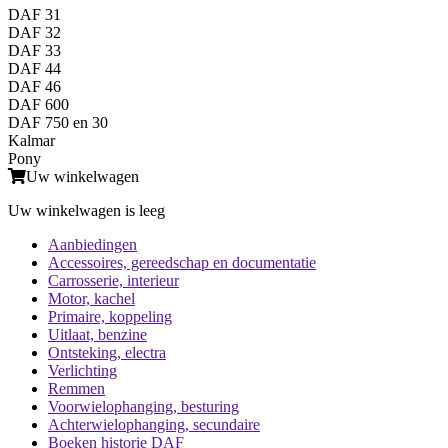
DAF 31
DAF 32
DAF 33
DAF 44
DAF 46
DAF 600
DAF 750 en 30
Kalmar
Pony
Uw winkelwagen
Uw winkelwagen is leeg
Aanbiedingen
Accessoires, gereedschap en documentatie
Carrosserie, interieur
Motor, kachel
Primaire, koppeling
Uitlaat, benzine
Ontsteking, electra
Verlichting
Remmen
Voorwielophanging, besturing
Achterwielophanging, secundaire
Boeken historie DAF