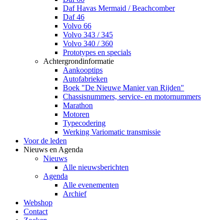
Daf Havas Mermaid / Beachcomber
Daf 46
Volvo 66
Volvo 343 / 345
Volvo 340 / 360
Prototypes en specials
Achtergrondinformatie
Aankooptips
Autofabrieken
Boek "De Nieuwe Manier van Rijden"
Chassisnummers, service- en motornummers
Marathon
Motoren
Typecodering
Werking Variomatic transmissie
Voor de leden
Nieuws en Agenda
Nieuws
Alle nieuwsberichten
Agenda
Alle evenementen
Archief
Webshop
Contact