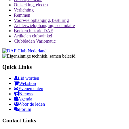
Ontsteking, electra
Verlichting
Remmen
Voorwielophanging, besturing
Achterwielophanging, secundaire
Boeken historie DAF
Artikelen clubwinkel
Clubbladen Variomatic
Quick Links
Lid worden
Webshop
Evenementen
Nieuws
Agenda
Voor de leden
Forum
Contact Links