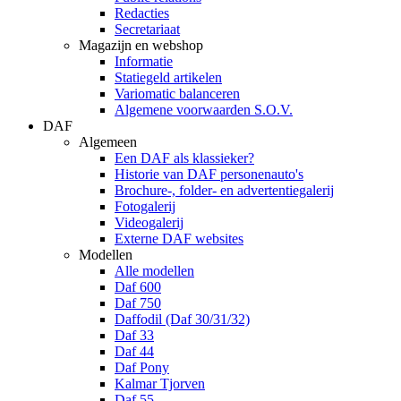
Redacties
Secretariaat
Magazijn en webshop
Informatie
Statiegeld artikelen
Variomatic balanceren
Algemene voorwaarden S.O.V.
DAF
Algemeen
Een DAF als klassieker?
Historie van DAF personenauto's
Brochure-, folder- en advertentiegalerij
Fotogalerij
Videogalerij
Externe DAF websites
Modellen
Alle modellen
Daf 600
Daf 750
Daffodil (Daf 30/31/32)
Daf 33
Daf 44
Daf Pony
Kalmar Tjorven
Daf 55