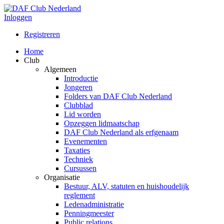
Inloggen
Registreren
Home
Club
Algemeen
Introductie
Jongeren
Folders van DAF Club Nederland
Clubblad
Lid worden
Opzeggen lidmaatschap
DAF Club Nederland als erfgenaam
Evenementen
Taxaties
Techniek
Cursussen
Organisatie
Bestuur, ALV, statuten en huishoudelijk
reglement
Ledenadministratie
Penningmeester
Public relations