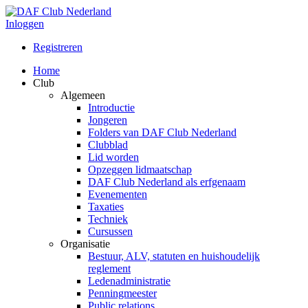
Inloggen
Registreren
Home
Club
Algemeen
Introductie
Jongeren
Folders van DAF Club Nederland
Clubblad
Lid worden
Opzeggen lidmaatschap
DAF Club Nederland als erfgenaam
Evenementen
Taxaties
Techniek
Cursussen
Organisatie
Bestuur, ALV, statuten en huishoudelijk
reglement
Ledenadministratie
Penningmeester
Public relations