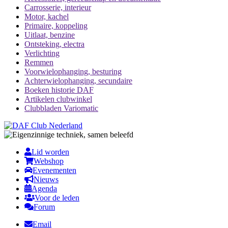
Carrosserie, interieur
Motor, kachel
Primaire, koppeling
Uitlaat, benzine
Ontsteking, electra
Verlichting
Remmen
Voorwielophanging, besturing
Achterwielophanging, secundaire
Boeken historie DAF
Artikelen clubwinkel
Clubbladen Variomatic
Lid worden
Webshop
Evenementen
Nieuws
Agenda
Voor de leden
Forum
Email