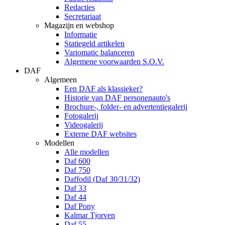
Redacties
Secretariaat
Magazijn en webshop
Informatie
Statiegeld artikelen
Variomatic balanceren
Algemene voorwaarden S.O.V.
DAF
Algemeen
Een DAF als klassieker?
Historie van DAF personenauto's
Brochure-, folder- en advertentiegalerij
Fotogalerij
Videogalerij
Externe DAF websites
Modellen
Alle modellen
Daf 600
Daf 750
Daffodil (Daf 30/31/32)
Daf 33
Daf 44
Daf Pony
Kalmar Tjorven
Daf 55