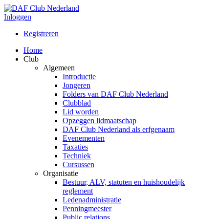
Inloggen
Registreren
Home
Club
Algemeen
Introductie
Jongeren
Folders van DAF Club Nederland
Clubblad
Lid worden
Opzeggen lidmaatschap
DAF Club Nederland als erfgenaam
Evenementen
Taxaties
Techniek
Cursussen
Organisatie
Bestuur, ALV, statuten en huishoudelijk
reglement
Ledenadministratie
Penningmeester
Public relations