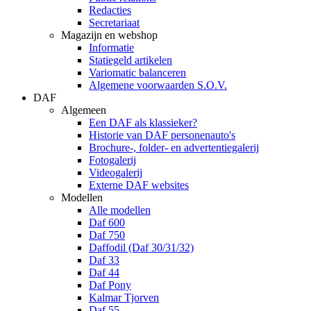
Redacties
Secretariaat
Magazijn en webshop
Informatie
Statiegeld artikelen
Variomatic balanceren
Algemene voorwaarden S.O.V.
DAF
Algemeen
Een DAF als klassieker?
Historie van DAF personenauto's
Brochure-, folder- en advertentiegalerij
Fotogalerij
Videogalerij
Externe DAF websites
Modellen
Alle modellen
Daf 600
Daf 750
Daffodil (Daf 30/31/32)
Daf 33
Daf 44
Daf Pony
Kalmar Tjorven
Daf 55