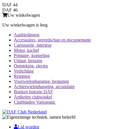
DAF 44
DAF 46
Uw winkelwagen
Uw winkelwagen is leeg
Aanbiedingen
Accessoires, gereedschap en documentatie
Carrosserie, interieur
Motor, kachel
Primaire, koppeling
Uitlaat, benzine
Ontsteking, electra
Verlichting
Remmen
Voorwielophanging, besturing
Achterwielophanging, secundaire
Boeken historie DAF
Artikelen clubwinkel
Clubbladen Variomatic
Lid worden