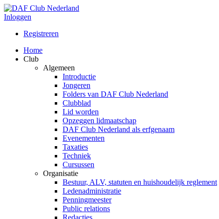
Inloggen
Registreren
Home
Club
Algemeen
Introductie
Jongeren
Folders van DAF Club Nederland
Clubblad
Lid worden
Opzeggen lidmaatschap
DAF Club Nederland als erfgenaam
Evenementen
Taxaties
Techniek
Cursussen
Organisatie
Bestuur, ALV, statuten en huishoudelijk reglement
Ledenadministratie
Penningmeester
Public relations
Redacties