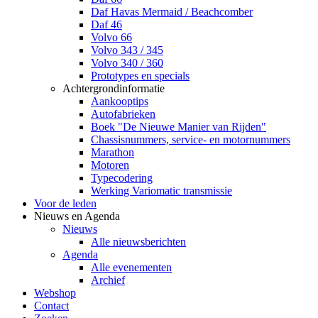
Daf Havas Mermaid / Beachcomber
Daf 46
Volvo 66
Volvo 343 / 345
Volvo 340 / 360
Prototypes en specials
Achtergrondinformatie
Aankooptips
Autofabrieken
Boek "De Nieuwe Manier van Rijden"
Chassisnummers, service- en motornummers
Marathon
Motoren
Typecodering
Werking Variomatic transmissie
Voor de leden
Nieuws en Agenda
Nieuws
Alle nieuwsberichten
Agenda
Alle evenementen
Archief
Webshop
Contact