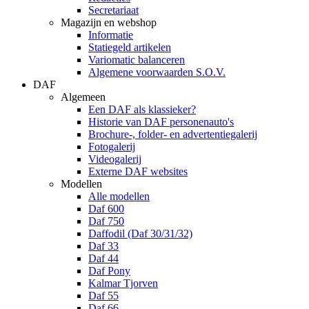
Secretariaat
Magazijn en webshop
Informatie
Statiegeld artikelen
Variomatic balanceren
Algemene voorwaarden S.O.V.
DAF
Algemeen
Een DAF als klassieker?
Historie van DAF personenauto's
Brochure-, folder- en advertentiegalerij
Fotogalerij
Videogalerij
Externe DAF websites
Modellen
Alle modellen
Daf 600
Daf 750
Daffodil (Daf 30/31/32)
Daf 33
Daf 44
Daf Pony
Kalmar Tjorven
Daf 55
Daf 66