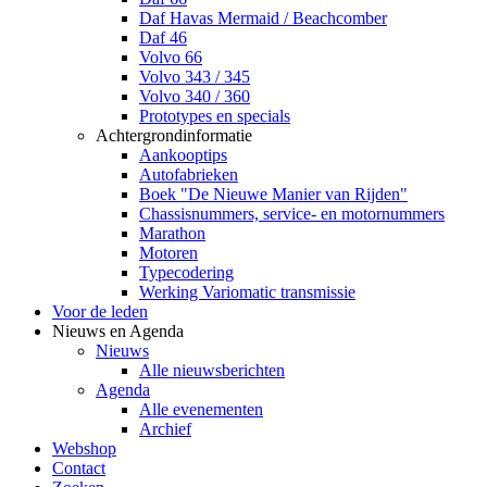
Daf Havas Mermaid / Beachcomber
Daf 46
Volvo 66
Volvo 343 / 345
Volvo 340 / 360
Prototypes en specials
Achtergrondinformatie
Aankooptips
Autofabrieken
Boek "De Nieuwe Manier van Rijden"
Chassisnummers, service- en motornummers
Marathon
Motoren
Typecodering
Werking Variomatic transmissie
Voor de leden
Nieuws en Agenda
Nieuws
Alle nieuwsberichten
Agenda
Alle evenementen
Archief
Webshop
Contact