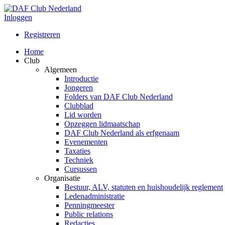
Inloggen
Registreren
Home
Club
Algemeen
Introductie
Jongeren
Folders van DAF Club Nederland
Clubblad
Lid worden
Opzeggen lidmaatschap
DAF Club Nederland als erfgenaam
Evenementen
Taxaties
Techniek
Cursussen
Organisatie
Bestuur, ALV, statuten en huishoudelijk reglement
Ledenadministratie
Penningmeester
Public relations
Redacties