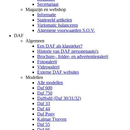
Secretariaat
Magazijn en webshop
Informatie
Statiegeld artikelen
Variomatic balanceren
Algemene voorwaarden S.O.V.
DAF
Algemeen
Een DAF als klassieker?
Historie van DAF personenauto's
Brochure-, folder- en advertentiegalerij
Fotogalerij
Videogalerij
Externe DAF websites
Modellen
Alle modellen
Daf 600
Daf 750
Daffodil (Daf 30/31/32)
Daf 33
Daf 44
Daf Pony
Kalmar Tjorven
Daf 55
Daf 66