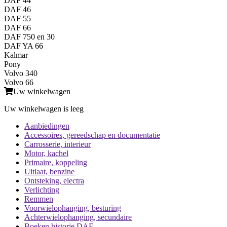
DAF 44
DAF 46
DAF 55
DAF 66
DAF 750 en 30
DAF YA 66
Kalmar
Pony
Volvo 340
Volvo 66
Uw winkelwagen
Uw winkelwagen is leeg
Aanbiedingen
Accessoires, gereedschap en documentatie
Carrosserie, interieur
Motor, kachel
Primaire, koppeling
Uitlaat, benzine
Ontsteking, electra
Verlichting
Remmen
Voorwielophanging, besturing
Achterwielophanging, secundaire
Boeken historie DAF