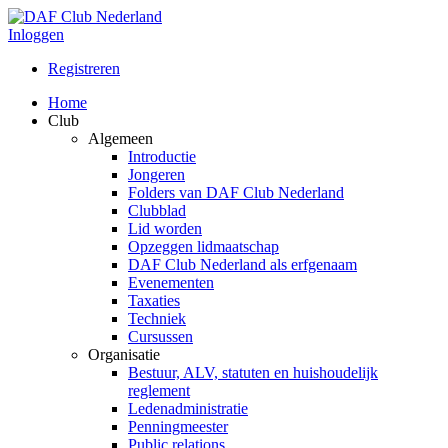
Inloggen
Registreren
Home
Club
Algemeen
Introductie
Jongeren
Folders van DAF Club Nederland
Clubblad
Lid worden
Opzeggen lidmaatschap
DAF Club Nederland als erfgenaam
Evenementen
Taxaties
Techniek
Cursussen
Organisatie
Bestuur, ALV, statuten en huishoudelijk
reglement
Ledenadministratie
Penningmeester
Public relations