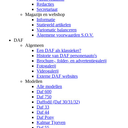
Redacties
Secretariaat
Magazijn en webshop
Informatie
Statiegeld artikelen
Variomatic balanceren
Algemene voorwaarden S.O.V.
DAF
Algemeen
Een DAF als klassieker?
Historie van DAF personenauto's
Brochure-, folder- en advertentiegalerij
Fotogalerij
Videogalerij
Externe DAF websites
Modellen
Alle modellen
Daf 600
Daf 750
Daffodil (Daf 30/31/32)
Daf 33
Daf 44
Daf Pony
Kalmar Tjorven
Daf 55