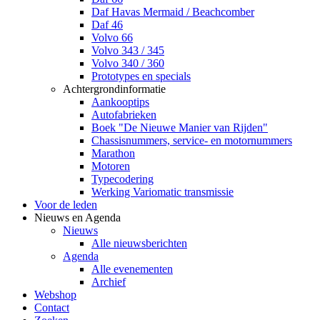
Daf Havas Mermaid / Beachcomber
Daf 46
Volvo 66
Volvo 343 / 345
Volvo 340 / 360
Prototypes en specials
Achtergrondinformatie
Aankooptips
Autofabrieken
Boek "De Nieuwe Manier van Rijden"
Chassisnummers, service- en motornummers
Marathon
Motoren
Typecodering
Werking Variomatic transmissie
Voor de leden
Nieuws en Agenda
Nieuws
Alle nieuwsberichten
Agenda
Alle evenementen
Archief
Webshop
Contact