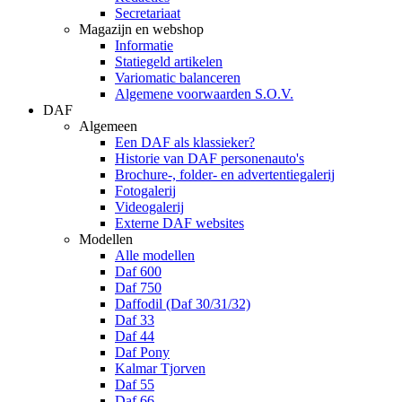
Secretariaat
Magazijn en webshop
Informatie
Statiegeld artikelen
Variomatic balanceren
Algemene voorwaarden S.O.V.
DAF
Algemeen
Een DAF als klassieker?
Historie van DAF personenauto's
Brochure-, folder- en advertentiegalerij
Fotogalerij
Videogalerij
Externe DAF websites
Modellen
Alle modellen
Daf 600
Daf 750
Daffodil (Daf 30/31/32)
Daf 33
Daf 44
Daf Pony
Kalmar Tjorven
Daf 55
Daf 66