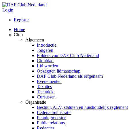
Login
Register
Home
Club
Algemeen
Introductie
Jongeren
Folders van DAF Club Nederland
Clubblad
Lid worden
Opzeggen lidmaatschap
DAF Club Nederland als erfgenaam
Evenementen
Taxaties
Techniek
Cursussen
Organisatie
Bestuur, ALV, statuten en huishoudelijk reglement
Ledenadministratie
Penningmeester
Public relations
Redacties