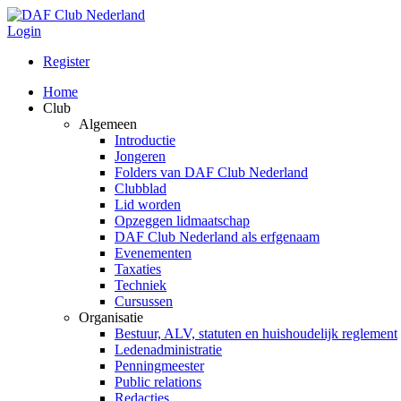
Login
Register
Home
Club
Algemeen
Introductie
Jongeren
Folders van DAF Club Nederland
Clubblad
Lid worden
Opzeggen lidmaatschap
DAF Club Nederland als erfgenaam
Evenementen
Taxaties
Techniek
Cursussen
Organisatie
Bestuur, ALV, statuten en huishoudelijk reglement
Ledenadministratie
Penningmeester
Public relations
Redacties