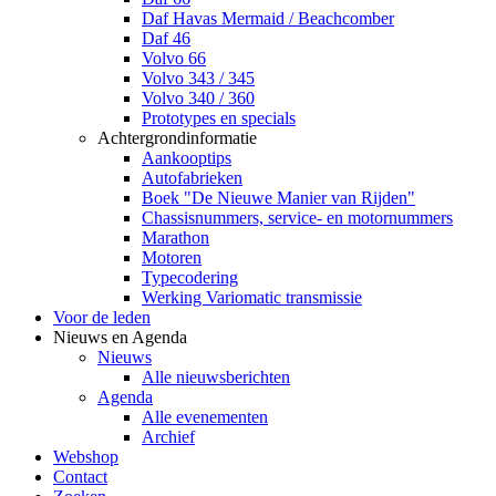
Daf Havas Mermaid / Beachcomber
Daf 46
Volvo 66
Volvo 343 / 345
Volvo 340 / 360
Prototypes en specials
Achtergrondinformatie
Aankooptips
Autofabrieken
Boek "De Nieuwe Manier van Rijden"
Chassisnummers, service- en motornummers
Marathon
Motoren
Typecodering
Werking Variomatic transmissie
Voor de leden
Nieuws en Agenda
Nieuws
Alle nieuwsberichten
Agenda
Alle evenementen
Archief
Webshop
Contact