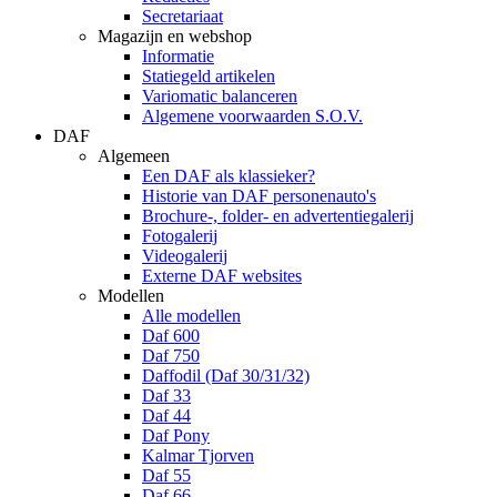
Secretariaat
Magazijn en webshop
Informatie
Statiegeld artikelen
Variomatic balanceren
Algemene voorwaarden S.O.V.
DAF
Algemeen
Een DAF als klassieker?
Historie van DAF personenauto's
Brochure-, folder- en advertentiegalerij
Fotogalerij
Videogalerij
Externe DAF websites
Modellen
Alle modellen
Daf 600
Daf 750
Daffodil (Daf 30/31/32)
Daf 33
Daf 44
Daf Pony
Kalmar Tjorven
Daf 55
Daf 66