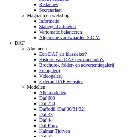
Redacties
Secretariaat
Magazijn en webshop
Informatie
Statiegeld artikelen
Variomatic balanceren
Algemene voorwaarden S.O.V.
DAF
Algemeen
Een DAF als klassieker?
Historie van DAF personenauto's
Brochure-, folder- en advertentiegalerij
Fotogalerij
Videogalerij
Externe DAF websites
Modellen
Alle modellen
Daf 600
Daf 750
Daffodil (Daf 30/31/32)
Daf 33
Daf 44
Daf Pony
Kalmar Tjorven
Daf 55