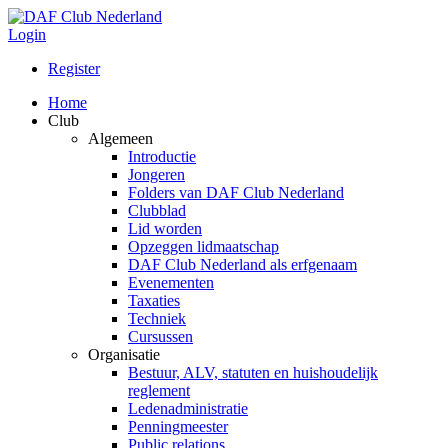
Login
Register
Home
Club
Algemeen
Introductie
Jongeren
Folders van DAF Club Nederland
Clubblad
Lid worden
Opzeggen lidmaatschap
DAF Club Nederland als erfgenaam
Evenementen
Taxaties
Techniek
Cursussen
Organisatie
Bestuur, ALV, statuten en huishoudelijk
reglement
Ledenadministratie
Penningmeester
Public relations