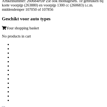
Artikelnummer: 260684PIJP Zie ook montagesets. Te gebruiken bij
korte voorpijp (263880) en voorpijp 1300 cc (260683) i.c.m.
middendemper 107050 of 107856
Geschikt voor auto types
Your shopping basket
No products in cart