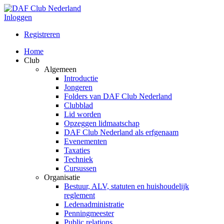
Inloggen
Registreren
Home
Club
Algemeen
Introductie
Jongeren
Folders van DAF Club Nederland
Clubblad
Lid worden
Opzeggen lidmaatschap
DAF Club Nederland als erfgenaam
Evenementen
Taxaties
Techniek
Cursussen
Organisatie
Bestuur, ALV, statuten en huishoudelijk
reglement
Ledenadministratie
Penningmeester
Public relations