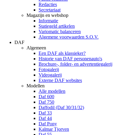
Redacties
Secretariaat
Magazijn en webshop
Informatie
Statiegeld artikelen
Variomatic balanceren
Algemene voorwaarden S.O.V.
DAF
Algemeen
Een DAF als klassieker?
Historie van DAF personenauto's
Brochure-, folder- en advertentiegalerij
Fotogalerij
Videogalerij
Externe DAF websites
Modellen
Alle modellen
Daf 600
Daf 750
Daffodil (Daf 30/31/32)
Daf 33
Daf 44
Daf Pony
Kalmar Tjorven
Daf 55