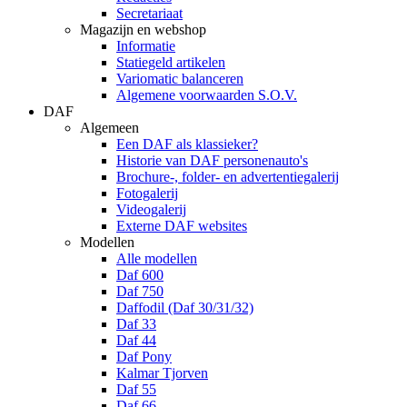
Secretariaat
Magazijn en webshop
Informatie
Statiegeld artikelen
Variomatic balanceren
Algemene voorwaarden S.O.V.
DAF
Algemeen
Een DAF als klassieker?
Historie van DAF personenauto's
Brochure-, folder- en advertentiegalerij
Fotogalerij
Videogalerij
Externe DAF websites
Modellen
Alle modellen
Daf 600
Daf 750
Daffodil (Daf 30/31/32)
Daf 33
Daf 44
Daf Pony
Kalmar Tjorven
Daf 55
Daf 66