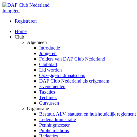
Inloggen
Registreren
Home
Club
Algemeen
Introductie
Jongeren
Folders van DAF Club Nederland
Clubblad
Lid worden
Opzeggen lidmaatschap
DAF Club Nederland als erfgenaam
Evenementen
Taxaties
Techniek
Cursussen
Organisatie
Bestuur, ALV, statuten en huishoudelijk reglement
Ledenadministratie
Penningmeester
Public relations
Redacties