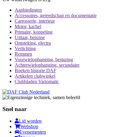
Aanbiedingen
Accessoires, gereedschap en documentatie
Carrosserie, interieur
Motor, kachel
Primaire, koppeling
Uitlaat, benzine
Ontsteking, electra
Verlichting
Remmen
Voorwielophanging, besturing
Achterwielophanging, secundaire
Boeken historie DAF
Artikelen clubwinkel
Clubbladen Variomatic
Snel naar
Lid worden
Webshop
Evenementen