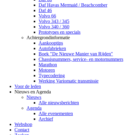
Daf Havas Mermaid / Beachcomber
Daf 46
Volvo 66
Volvo 343 / 345
Volvo 340 / 360
Prototypes en specials
Achtergrondinformatie
Aankooptips
Autofabrieken
Boek "De Nieuwe Manier van Rijden"
Chassisnummers, service- en motornummers
Marathon
Motoren
Typecodering
Werking Variomatic transmissie
Voor de leden
Nieuws en Agenda
Nieuws
Alle nieuwsberichten
Agenda
Alle evenementen
Archief
Webshop
Contact