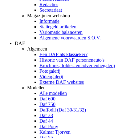
Redacties
Secretariaat
Magazijn en webshop
Informatie
Statiegeld artikelen
Variomatic balanceren
Algemene voorwaarden S.O.V.
DAF
Algemeen
Een DAF als klassieker?
Historie van DAF personenauto's
Brochure-, folder- en advertentiegalerij
Fotogalerij
Videogalerij
Externe DAF websites
Modellen
Alle modellen
Daf 600
Daf 750
Daffodil (Daf 30/31/32)
Daf 33
Daf 44
Daf Pony
Kalmar Tjorven
Daf 55