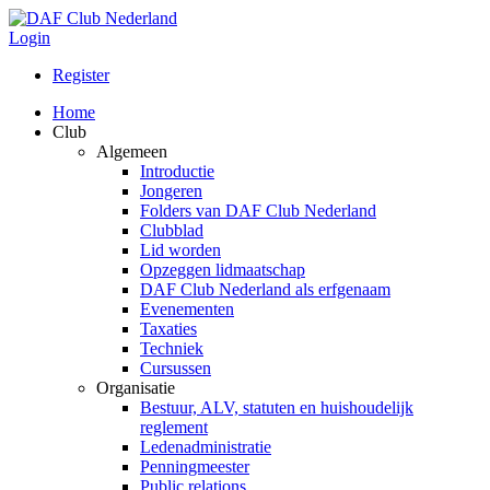
Login
Register
Home
Club
Algemeen
Introductie
Jongeren
Folders van DAF Club Nederland
Clubblad
Lid worden
Opzeggen lidmaatschap
DAF Club Nederland als erfgenaam
Evenementen
Taxaties
Techniek
Cursussen
Organisatie
Bestuur, ALV, statuten en huishoudelijk
reglement
Ledenadministratie
Penningmeester
Public relations