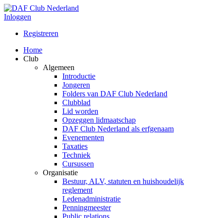
Inloggen
Registreren
Home
Club
Algemeen
Introductie
Jongeren
Folders van DAF Club Nederland
Clubblad
Lid worden
Opzeggen lidmaatschap
DAF Club Nederland als erfgenaam
Evenementen
Taxaties
Techniek
Cursussen
Organisatie
Bestuur, ALV, statuten en huishoudelijk
reglement
Ledenadministratie
Penningmeester
Public relations