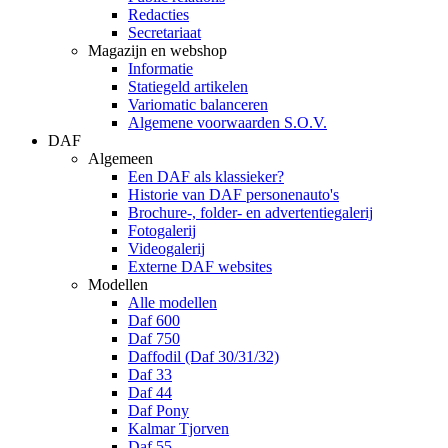
Redacties
Secretariaat
Magazijn en webshop
Informatie
Statiegeld artikelen
Variomatic balanceren
Algemene voorwaarden S.O.V.
DAF
Algemeen
Een DAF als klassieker?
Historie van DAF personenauto's
Brochure-, folder- en advertentiegalerij
Fotogalerij
Videogalerij
Externe DAF websites
Modellen
Alle modellen
Daf 600
Daf 750
Daffodil (Daf 30/31/32)
Daf 33
Daf 44
Daf Pony
Kalmar Tjorven
Daf 55