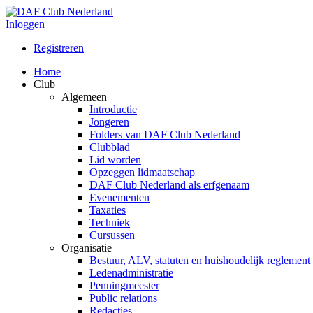
Inloggen
Registreren
Home
Club
Algemeen
Introductie
Jongeren
Folders van DAF Club Nederland
Clubblad
Lid worden
Opzeggen lidmaatschap
DAF Club Nederland als erfgenaam
Evenementen
Taxaties
Techniek
Cursussen
Organisatie
Bestuur, ALV, statuten en huishoudelijk reglement
Ledenadministratie
Penningmeester
Public relations
Redacties