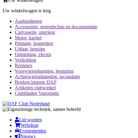
Uw winkelwagen
Uw winkelwagen is leeg
Aanbiedingen
Accessoires, gereedschap en documentatie
Carrosserie, interieur
Motor, kachel
Primaire, koppeling
Uitlaat, benzine
Ontsteking, electra
Verlichting
Remmen
Voorwielophanging, besturing
Achterwielophanging, secundaire
Boeken historie DAF
Artikelen clubwinkel
Clubbladen Variomatic
Lid worden
Webshop
Evenementen
Nieuws