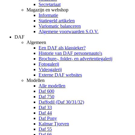
Secretariaat
Magazijn en webshop
Informatie
Statiegeld artikelen
Variomatic balanceren
Algemene voorwaarden S.O.V.
DAF
Algemeen
Een DAF als klassieker?
Historie van DAF personenauto's
Brochure-, folder- en advertentiegalerij
Fotogalerij
Videogalerij
Externe DAF websites
Modellen
Alle modellen
Daf 600
Daf 750
Daffodil (Daf 30/31/32)
Daf 33
Daf 44
Daf Pony
Kalmar Tjorven
Daf 55
Daf 66