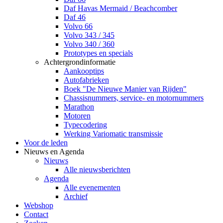
Daf Havas Mermaid / Beachcomber
Daf 46
Volvo 66
Volvo 343 / 345
Volvo 340 / 360
Prototypes en specials
Achtergrondinformatie
Aankooptips
Autofabrieken
Boek "De Nieuwe Manier van Rijden"
Chassisnummers, service- en motornummers
Marathon
Motoren
Typecodering
Werking Variomatic transmissie
Voor de leden
Nieuws en Agenda
Nieuws
Alle nieuwsberichten
Agenda
Alle evenementen
Archief
Webshop
Contact