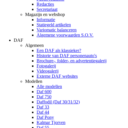
Redacties
Secretariaat
Magazijn en webshop
Informatie
Statiegeld artikelen
Variomatic balanceren
Algemene voorwaarden S.O.V.
DAF
Algemeen
Een DAF als klassieker?
Historie van DAF personenauto's
Brochure-, folder- en advertentiegalerij
Fotogalerij
Videogalerij
Externe DAF websites
Modellen
Alle modellen
Daf 600
Daf 750
Daffodil (Daf 30/31/32)
Daf 33
Daf 44
Daf Pony
Kalmar Tjorven
Daf 55