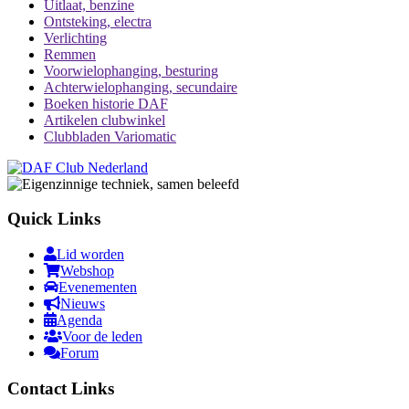
Uitlaat, benzine
Ontsteking, electra
Verlichting
Remmen
Voorwielophanging, besturing
Achterwielophanging, secundaire
Boeken historie DAF
Artikelen clubwinkel
Clubbladen Variomatic
Quick Links
Lid worden
Webshop
Evenementen
Nieuws
Agenda
Voor de leden
Forum
Contact Links