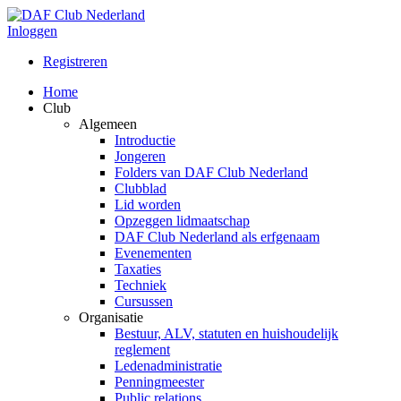
Inloggen
Registreren
Home
Club
Algemeen
Introductie
Jongeren
Folders van DAF Club Nederland
Clubblad
Lid worden
Opzeggen lidmaatschap
DAF Club Nederland als erfgenaam
Evenementen
Taxaties
Techniek
Cursussen
Organisatie
Bestuur, ALV, statuten en huishoudelijk
reglement
Ledenadministratie
Penningmeester
Public relations