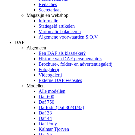
Redacties
Secretariaat
Magazijn en webshop
Informatie
Statiegeld artikelen
Variomatic balanceren
Algemene voorwaarden S.O.V.
DAF
Algemeen
Een DAF als klassieker?
Historie van DAF personenauto's
Brochure-, folder- en advertentiegalerij
Fotogalerij
Videogalerij
Externe DAF websites
Modellen
Alle modellen
Daf 600
Daf 750
Daffodil (Daf 30/31/32)
Daf 33
Daf 44
Daf Pony
Kalmar Tjorven
Daf 55