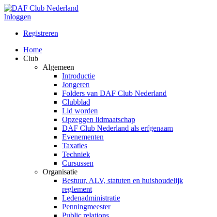
Inloggen
Registreren
Home
Club
Algemeen
Introductie
Jongeren
Folders van DAF Club Nederland
Clubblad
Lid worden
Opzeggen lidmaatschap
DAF Club Nederland als erfgenaam
Evenementen
Taxaties
Techniek
Cursussen
Organisatie
Bestuur, ALV, statuten en huishoudelijk
reglement
Ledenadministratie
Penningmeester
Public relations