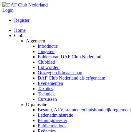
Login
Register
Home
Club
Algemeen
Introductie
Jongeren
Folders van DAF Club Nederland
Clubblad
Lid worden
Opzeggen lidmaatschap
DAF Club Nederland als erfgenaam
Evenementen
Taxaties
Techniek
Cursussen
Organisatie
Bestuur, ALV, statuten en huishoudelijk reglement
Ledenadministratie
Penningmeester
Public relations
Redacties