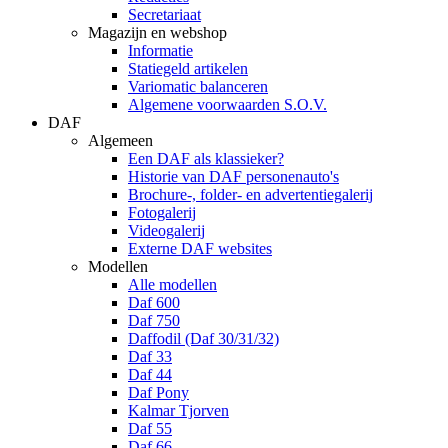
Secretariaat
Magazijn en webshop
Informatie
Statiegeld artikelen
Variomatic balanceren
Algemene voorwaarden S.O.V.
DAF
Algemeen
Een DAF als klassieker?
Historie van DAF personenauto's
Brochure-, folder- en advertentiegalerij
Fotogalerij
Videogalerij
Externe DAF websites
Modellen
Alle modellen
Daf 600
Daf 750
Daffodil (Daf 30/31/32)
Daf 33
Daf 44
Daf Pony
Kalmar Tjorven
Daf 55
Daf 66