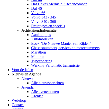
Daf Havas Mermaid / Beachcomber
Daf 46
Volvo 66
Volvo 343 / 345
Volvo 340 / 360
Prototypes en specials
Achtergrondinformatie
Aankooptips
Autofabrieken
Boek "De Nieuwe Manier van Rijden"
Chassisnummers, service- en motornummers
Marathon
Motoren
Typecodering
Werking Variomatic transmissie
Voor de leden
Nieuws en Agenda
Nieuws
Alle nieuwsberichten
Agenda
Alle evenementen
Archief
Webshop
Contact