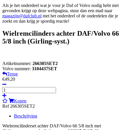
Als je het onderdeel wat je voor je Daf of Volvo nodig hebt niet
gevonden krijgt op deze webpagina, stuur dan een mail naar
magazijn@dafclub.nl
met het onderdeel of de onderdelen die je
zoekt en dan krijg je spoedig reactie!
Wielremcilinders achter DAF/Volvo 66
5/8 inch (Girling-syst.)
Artikelnummer:
266305SET2
Volvo nummer:
3104437SET
Terug
€49,20
Kopen
Ref 266305SET2
Beschrijving
Wielremcilinderset achter DAF/Volvo 66 5/8 inch met