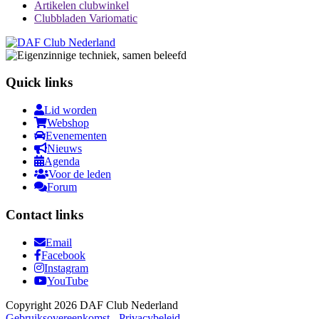
Artikelen clubwinkel
Clubbladen Variomatic
Quick links
Lid worden
Webshop
Evenementen
Nieuws
Agenda
Voor de leden
Forum
Contact links
Email
Facebook
Instagram
YouTube
Copyright 2026 DAF Club Nederland
Gebruiksovereenkomst
-
Privacybeleid