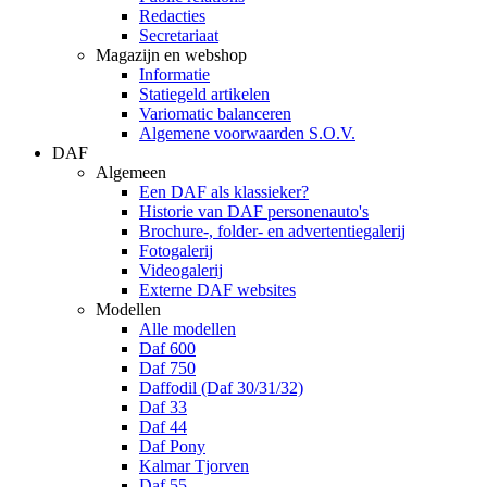
Redacties
Secretariaat
Magazijn en webshop
Informatie
Statiegeld artikelen
Variomatic balanceren
Algemene voorwaarden S.O.V.
DAF
Algemeen
Een DAF als klassieker?
Historie van DAF personenauto's
Brochure-, folder- en advertentiegalerij
Fotogalerij
Videogalerij
Externe DAF websites
Modellen
Alle modellen
Daf 600
Daf 750
Daffodil (Daf 30/31/32)
Daf 33
Daf 44
Daf Pony
Kalmar Tjorven
Daf 55