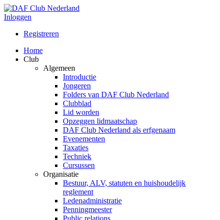
Inloggen
Registreren
Home
Club
Algemeen
Introductie
Jongeren
Folders van DAF Club Nederland
Clubblad
Lid worden
Opzeggen lidmaatschap
DAF Club Nederland als erfgenaam
Evenementen
Taxaties
Techniek
Cursussen
Organisatie
Bestuur, ALV, statuten en huishoudelijk
reglement
Ledenadministratie
Penningmeester
Public relations