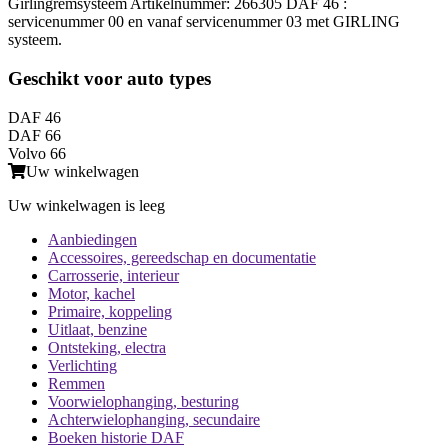
Girlingremsysteem Artikelnummer: 266305 DAF 46 :
servicenummer 00 en vanaf servicenummer 03 met GIRLING
systeem.
Geschikt voor auto types
DAF 46
DAF 66
Volvo 66
Uw winkelwagen
Uw winkelwagen is leeg
Aanbiedingen
Accessoires, gereedschap en documentatie
Carrosserie, interieur
Motor, kachel
Primaire, koppeling
Uitlaat, benzine
Ontsteking, electra
Verlichting
Remmen
Voorwielophanging, besturing
Achterwielophanging, secundaire
Boeken historie DAF