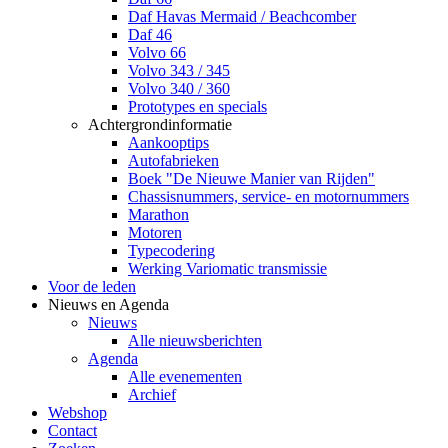
Daf Havas Mermaid / Beachcomber
Daf 46
Volvo 66
Volvo 343 / 345
Volvo 340 / 360
Prototypes en specials
Achtergrondinformatie
Aankooptips
Autofabrieken
Boek "De Nieuwe Manier van Rijden"
Chassisnummers, service- en motornummers
Marathon
Motoren
Typecodering
Werking Variomatic transmissie
Voor de leden
Nieuws en Agenda
Nieuws
Alle nieuwsberichten
Agenda
Alle evenementen
Archief
Webshop
Contact