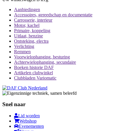
Aanbiedingen
Accessoires, gereedschap en documentatie
Carrosserie, interieur
Motor, kachel
Primaire, koppeling
Uitlaat, benzine
Ontsteking, electra
Verlichting
Remmen
Voorwielophanging, besturing
Achterwielophanging, secundaire
Boeken historie DAF
Artikelen clubwinkel
Clubbladen Variomatic
Snel naar
Lid worden
Webshop
Evenementen