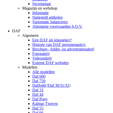
Secretariaat
Magazijn en webshop
Informatie
Statiegeld artikelen
Variomatic balanceren
Algemene voorwaarden S.O.V.
DAF
Algemeen
Een DAF als klassieker?
Historie van DAF personenauto's
Brochure-, folder- en advertentiegalerij
Fotogalerij
Videogalerij
Externe DAF websites
Modellen
Alle modellen
Daf 600
Daf 750
Daffodil (Daf 30/31/32)
Daf 33
Daf 44
Daf Pony
Kalmar Tjorven
Daf 55
Daf 66