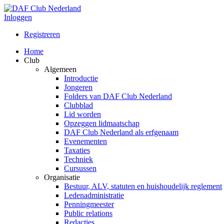
Inloggen
Registreren
Home
Club
Algemeen
Introductie
Jongeren
Folders van DAF Club Nederland
Clubblad
Lid worden
Opzeggen lidmaatschap
DAF Club Nederland als erfgenaam
Evenementen
Taxaties
Techniek
Cursussen
Organisatie
Bestuur, ALV, statuten en huishoudelijk reglement
Ledenadministratie
Penningmeester
Public relations
Redacties