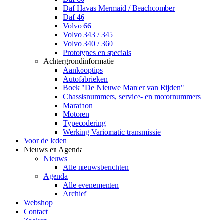
Daf Havas Mermaid / Beachcomber
Daf 46
Volvo 66
Volvo 343 / 345
Volvo 340 / 360
Prototypes en specials
Achtergrondinformatie
Aankooptips
Autofabrieken
Boek "De Nieuwe Manier van Rijden"
Chassisnummers, service- en motornummers
Marathon
Motoren
Typecodering
Werking Variomatic transmissie
Voor de leden
Nieuws en Agenda
Nieuws
Alle nieuwsberichten
Agenda
Alle evenementen
Archief
Webshop
Contact