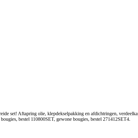
t! Aftapring olie, klepdekselpakking en afdichtringen, verdeelkap, con
te bougies, bestel 110800SET, gewone bougies, bestel 271412SET4.