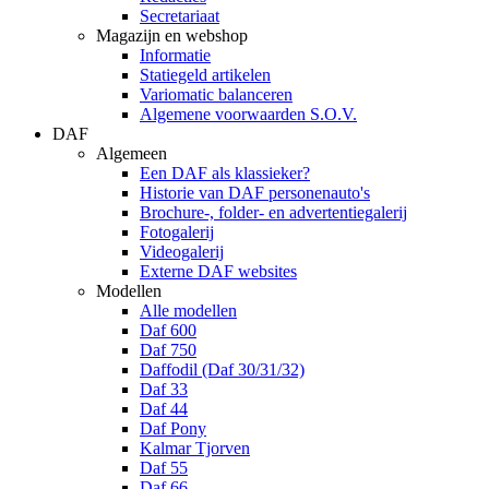
Secretariaat
Magazijn en webshop
Informatie
Statiegeld artikelen
Variomatic balanceren
Algemene voorwaarden S.O.V.
DAF
Algemeen
Een DAF als klassieker?
Historie van DAF personenauto's
Brochure-, folder- en advertentiegalerij
Fotogalerij
Videogalerij
Externe DAF websites
Modellen
Alle modellen
Daf 600
Daf 750
Daffodil (Daf 30/31/32)
Daf 33
Daf 44
Daf Pony
Kalmar Tjorven
Daf 55
Daf 66