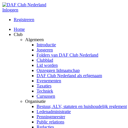
Inloggen
Registreren
Home
Club
Algemeen
Introductie
Jongeren
Folders van DAF Club Nederland
Clubblad
Lid worden
Opzeggen lidmaatschap
DAF Club Nederland als erfgenaam
Evenementen
Taxaties
Techniek
Cursussen
Organisatie
Bestuur, ALV, statuten en huishoudelijk reglement
Ledenadministratie
Penningmeester
Public relations
Redacties