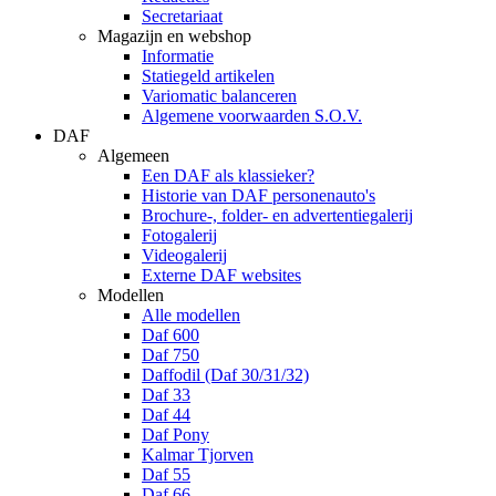
Secretariaat
Magazijn en webshop
Informatie
Statiegeld artikelen
Variomatic balanceren
Algemene voorwaarden S.O.V.
DAF
Algemeen
Een DAF als klassieker?
Historie van DAF personenauto's
Brochure-, folder- en advertentiegalerij
Fotogalerij
Videogalerij
Externe DAF websites
Modellen
Alle modellen
Daf 600
Daf 750
Daffodil (Daf 30/31/32)
Daf 33
Daf 44
Daf Pony
Kalmar Tjorven
Daf 55
Daf 66