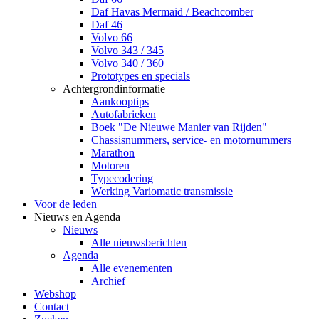
Daf Havas Mermaid / Beachcomber
Daf 46
Volvo 66
Volvo 343 / 345
Volvo 340 / 360
Prototypes en specials
Achtergrondinformatie
Aankooptips
Autofabrieken
Boek "De Nieuwe Manier van Rijden"
Chassisnummers, service- en motornummers
Marathon
Motoren
Typecodering
Werking Variomatic transmissie
Voor de leden
Nieuws en Agenda
Nieuws
Alle nieuwsberichten
Agenda
Alle evenementen
Archief
Webshop
Contact