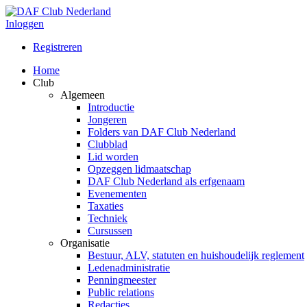
Inloggen
Registreren
Home
Club
Algemeen
Introductie
Jongeren
Folders van DAF Club Nederland
Clubblad
Lid worden
Opzeggen lidmaatschap
DAF Club Nederland als erfgenaam
Evenementen
Taxaties
Techniek
Cursussen
Organisatie
Bestuur, ALV, statuten en huishoudelijk reglement
Ledenadministratie
Penningmeester
Public relations
Redacties